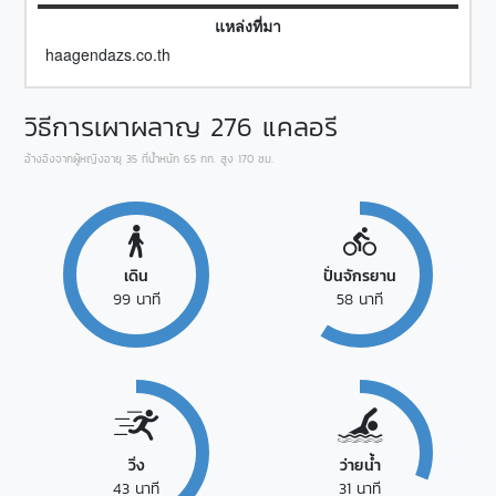
แหล่งที่มา
haagendazs.co.th
วิธีการเผาผลาญ
276
แคลอรี
อ้างอิงจากผู้หญิงอายุ 35 ที่น้ำหนัก 65 กก. สูง 170 ซม.
เดิน
ปั่นจักรยาน
99
นาที
58
นาที
วิ่ง
ว่ายน้ำ
43
นาที
31
นาที