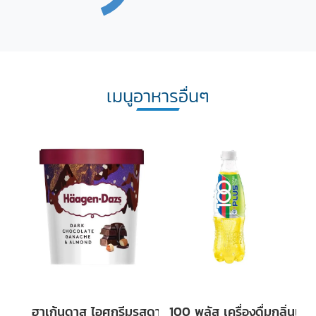
เมนูอาหารอื่นๆ
ฮาเก้นดาส ไอศกรีมรสดาร์กช็อกโกแล็ตและอัลมอนด์
100 พลัส เครื่องดื่มกลิ่นเล