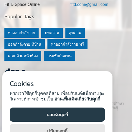
Fit-D Space Online
fitd.com@gmail.com
Popular Tags
ท่าออกกำลังกาย
บทความ
สุขภาพ
ออกกำลังกาย ที่บ้าน
ท่าออกกำลังกาย ฟรี
เล่มกล้ามหน้าท้อง
กระชับต้นแขน
Cookies
© 2020 Fit-D.com & Fit-D Finess
พวกเราใช้คุกกี้บุคคลที่สาม เพื่อปรับแต่งเนื้อหาและ
About Us
|
นโยบายความเป็นส่วนตัว
|
เงื่อนไขการใช้เว็บ
วิเคราะห์การเข้าชมเว็บ
อ่านเพิ่มเติมเกี่ยวกับคุกกี้
เนื้อหาที่ใช้ในเว็บนี้ ไม่สามารถใช้แทนคำปรึกษา คำแนะนำ วินิจฉัย หรือวิธีรักษา
โรคที่แนะนำจากผู้เชี่ยวชาญหรือแพทย์ได้ เราสนับสนุนให้ปรึกษาแพทย์หรือผู้
เชี่ยวชาญก่อนเริ่มโปรแกรมใหม่ทุกครั้ง
ยอมรับคุกกี้
Developed by :
Natthapong Tuscharoen
ปฏิเสธคุกกี้