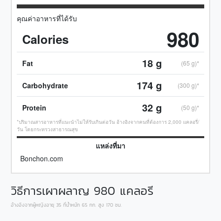
คุณค่าอาหารที่ได้รับ
980
Calories
18
g
Fat
(65 g)*
174
g
Carbohydrate
(300 g)*
32
g
Protein
(50 g)*
*ปริมาณสารอาหารที่แนะนำไม่ให้รับเกินต่อวัน อ้างอิงจากคนที่ต้องการ 2,000 แคลอรี่/
วัน โดยกระทรวงสาธารณสุข
แหล่งที่มา
Bonchon.com
วิธีการเผาผลาญ
980
แคลอรี
อ้างอิงจากผู้หญิงอายุ 35 ที่น้ำหนัก 65 กก. สูง 170 ซม.