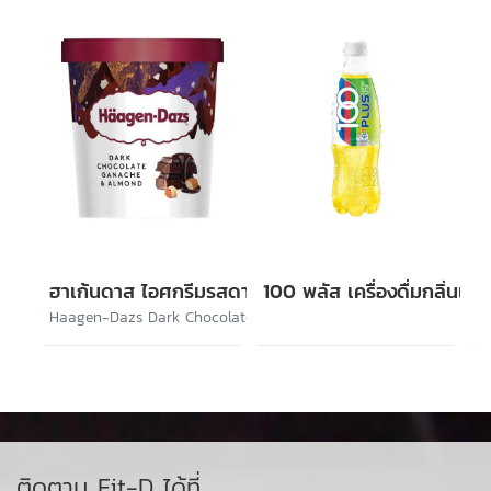
ฮาเก้นดาส ไอศกรีมรสดาร์กช็อกโกแล็ตและอัลมอนด์
100 พลัส เครื่องดื่มกลิ่นเล
Haagen-Dazs Dark Chocolate Ganache & Almond
ติดตาม Fit-D ได้ที่