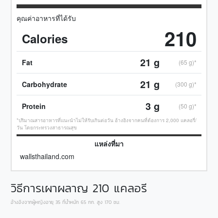
คุณค่าอาหารที่ได้รับ
210
Calories
21
g
Fat
(65 g)*
21
g
Carbohydrate
(300 g)*
3
g
Protein
(50 g)*
*ปริมาณสารอาหารที่แนะนำไม่ให้รับเกินต่อวัน อ้างอิงจากคนที่ต้องการ 2,000 แคลอรี่/
วัน โดยกระทรวงสาธารณสุข
แหล่งที่มา
wallsthailand.com
วิธีการเผาผลาญ
210
แคลอรี
อ้างอิงจากผู้หญิงอายุ 35 ที่น้ำหนัก 65 กก. สูง 170 ซม.