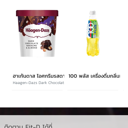
ฮาเก้นดาส ไอศกรีมรสดาร์กช็อกโกแล็ตและอัลมอนด์
100 พลัส เครื่องดื่มกลิ่นเล
Haagen-Dazs Dark Chocolate Ganache & Almond
ติดตาม Fit-D ได้ที่