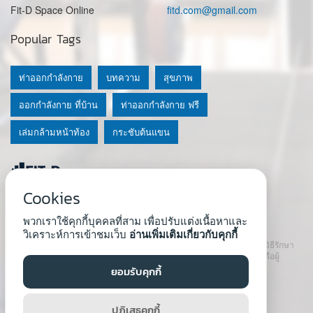
Fit-D Space Online
fitd.com@gmail.com
Popular Tags
ท่าออกกำลังกาย
บทความ
สุขภาพ
ออกกำลังกาย ที่บ้าน
ท่าออกกำลังกาย ฟรี
เล่มกล้ามหน้าท้อง
กระชับต้นแขน
Cookies
© 2020 Fit-D.com & Fit-D Finess
พวกเราใช้คุกกี้บุคคลที่สาม เพื่อปรับแต่งเนื้อหาและ
About Us
|
นโยบายความเป็นส่วนตัว
|
เงื่อนไขการใช้เว็บ
วิเคราะห์การเข้าชมเว็บ
อ่านเพิ่มเติมเกี่ยวกับคุกกี้
เนื้อหาที่ใช้ในเว็บนี้ ไม่สามารถใช้แทนคำปรึกษา คำแนะนำ วินิจฉัย หรือวิธีรักษา
โรคที่แนะนำจากผู้เชี่ยวชาญหรือแพทย์ได้ เราสนับสนุนให้ปรึกษาแพทย์หรือผู้
เชี่ยวชาญก่อนเริ่มโปรแกรมใหม่ทุกครั้ง
ยอมรับคุกกี้
Developed by :
Natthapong Tuscharoen
ปฏิเสธคุกกี้