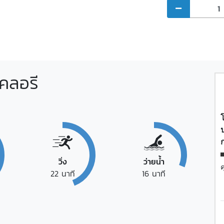
คลอรี
โ
ก
วิ่ง
ว่ายน้ำ
ค
22
นาที
16
นาที