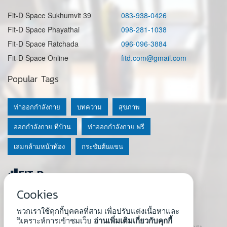
Fit-D Space Sukhumvit 39
083-938-0426
Fit-D Space Phayathai
098-281-1038
Fit-D Space Ratchada
096-096-3884
Fit-D Space Online
fitd.com@gmail.com
Popular Tags
ท่าออกกำลังกาย
บทความ
สุขภาพ
ออกกำลังกาย ที่บ้าน
ท่าออกกำลังกาย ฟรี
เล่มกล้ามหน้าท้อง
กระชับต้นแขน
Cookies
© 2020 Fit-D.com & Fit-D Finess
พวกเราใช้คุกกี้บุคคลที่สาม เพื่อปรับแต่งเนื้อหาและ
About Us
|
นโยบายความเป็นส่วนตัว
|
เงื่อนไขการใช้เว็บ
วิเคราะห์การเข้าชมเว็บ
อ่านเพิ่มเติมเกี่ยวกับคุกกี้