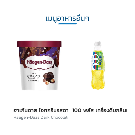
เมนูอาหารอื่นๆ
ฮาเก้นดาส ไอศกรีมรสดาร์กช็อกโกแล็ตและอัลมอนด์
100 พลัส เครื่องดื่มกลิ่นเล
Haagen-Dazs Dark Chocolate Ganache & Almond