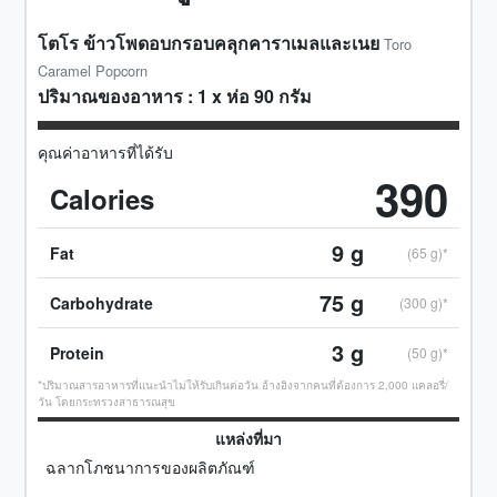
โตโร ข้าวโพดอบกรอบคลุกคาราเมลและเนย
Toro
Caramel Popcorn
ปริมาณของอาหาร :
1
x
ห่อ 90 กรัม
คุณค่าอาหารที่ได้รับ
390
Calories
9
g
Fat
(65 g)*
75
g
Carbohydrate
(300 g)*
3
g
Protein
(50 g)*
*ปริมาณสารอาหารที่แนะนำไม่ให้รับเกินต่อวัน อ้างอิงจากคนที่ต้องการ 2,000 แคลอรี่/
วัน โดยกระทรวงสาธารณสุข
แหล่งที่มา
ฉลากโภชนาการของผลิตภัณฑ์