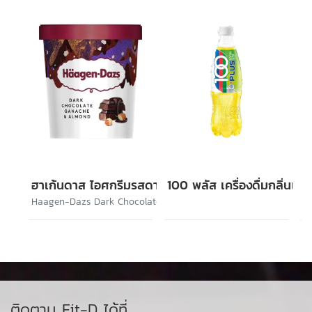
ฮาเก้นดาส ไอศกรีมรสดาร์กช็อกโกแล็ตและอัลมอนด์
100 พลัส เครื่องดื่มกลิ่นเล
Haagen-Dazs Dark Chocolate Ganache & Almond
ติดตาม Fit-D ได้ที่