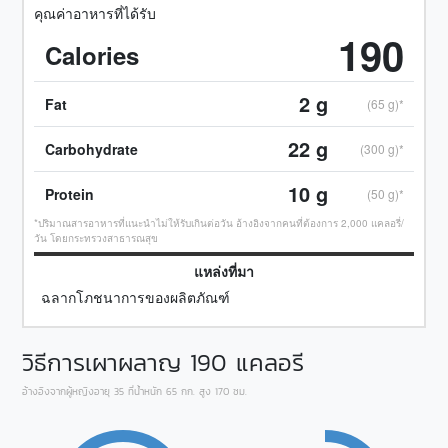
คุณค่าอาหารที่ได้รับ
190
Calories
2
g
Fat
(65 g)*
22
g
Carbohydrate
(300 g)*
10
g
Protein
(50 g)*
*ปริมาณสารอาหารที่แนะนำไม่ให้รับเกินต่อวัน อ้างอิงจากคนที่ต้องการ 2,000 แคลอรี่/
วัน โดยกระทรวงสาธารณสุข
แหล่งที่มา
ฉลากโภชนาการของผลิตภัณฑ์
วิธีการเผาผลาญ
190
แคลอรี
อ้างอิงจากผู้หญิงอายุ 35 ที่น้ำหนัก 65 กก. สูง 170 ซม.