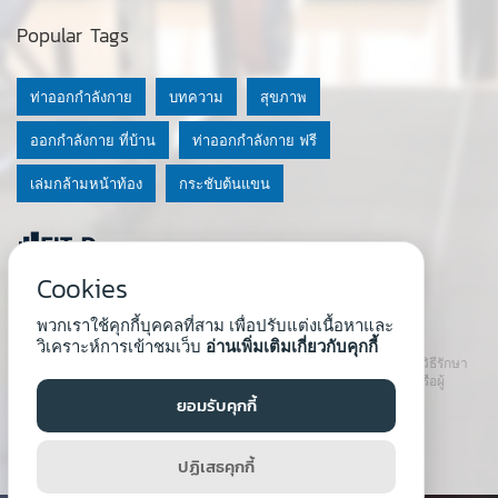
Popular Tags
ท่าออกกำลังกาย
บทความ
สุขภาพ
ออกกำลังกาย ที่บ้าน
ท่าออกกำลังกาย ฟรี
เล่มกล้ามหน้าท้อง
กระชับต้นแขน
Cookies
© 2020 Fit-D.com & Fit-D Finess
พวกเราใช้คุกกี้บุคคลที่สาม เพื่อปรับแต่งเนื้อหาและ
About Us
|
นโยบายความเป็นส่วนตัว
|
เงื่อนไขการใช้เว็บ
วิเคราะห์การเข้าชมเว็บ
อ่านเพิ่มเติมเกี่ยวกับคุกกี้
เนื้อหาที่ใช้ในเว็บนี้ ไม่สามารถใช้แทนคำปรึกษา คำแนะนำ วินิจฉัย หรือวิธีรักษา
โรคที่แนะนำจากผู้เชี่ยวชาญหรือแพทย์ได้ เราสนับสนุนให้ปรึกษาแพทย์หรือผู้
เชี่ยวชาญก่อนเริ่มโปรแกรมใหม่ทุกครั้ง
ยอมรับคุกกี้
Developed by :
Natthapong Tuscharoen
ปฏิเสธคุกกี้