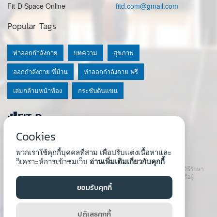
Fit-D Space Online
fitd.com@gmail.com
Popular Tags
ท่าออกกำลังกาย
บทความ
สุขภาพ
ออกกำลังกาย ที่บ้าน
ท่าออกกำลังกาย ฟรี
เล่มกล้ามหน้าท้อง
กระชับต้นแขน
Cookies
© 2020 Fit-D.com & Fit-D Finess
พวกเราใช้คุกกี้บุคคลที่สาม เพื่อปรับแต่งเนื้อหาและ
About Us
|
นโยบายความเป็นส่วนตัว
|
เงื่อนไขการใช้เว็บ
วิเคราะห์การเข้าชมเว็บ
อ่านเพิ่มเติมเกี่ยวกับคุกกี้
เนื้อหาที่ใช้ในเว็บนี้ ไม่สามารถใช้แทนคำปรึกษา คำแนะนำ วินิจฉัย หรือวิธีรักษา
โรคที่แนะนำจากผู้เชี่ยวชาญหรือแพทย์ได้ เราสนับสนุนให้ปรึกษาแพทย์หรือผู้
เชี่ยวชาญก่อนเริ่มโปรแกรมใหม่ทุกครั้ง
ยอมรับคุกกี้
Developed by :
Natthapong Tuscharoen
ปฏิเสธคุกกี้