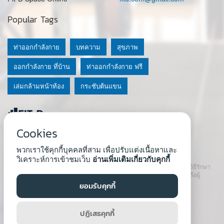
Popular Tags
ท่าออกกำลังกาย
บทความ
สุขภาพ
ออกกำลังกาย ที่บ้าน
ท่าออกกำลังกาย ฟรี
เล่มกล้ามหน้าท้อง
กระชับต้นแขน
Cookies
© 2020 Fit-D.com & Fit-D Finess
พวกเราใช้คุกกี้บุคคลที่สาม เพื่อปรับแต่งเนื้อหาและ
About Us
|
นโยบายความเป็นส่วนตัว
|
เงื่อนไขการใช้เว็บ
วิเคราะห์การเข้าชมเว็บ
อ่านเพิ่มเติมเกี่ยวกับคุกกี้
เนื้อหาที่ใช้ในเว็บนี้ ไม่สามารถใช้แทนคำปรึกษา คำแนะนำ วินิจฉัย หรือวิธีรักษา
โรคที่แนะนำจากผู้เชี่ยวชาญหรือแพทย์ได้ เราสนับสนุนให้ปรึกษาแพทย์หรือผู้
เชี่ยวชาญก่อนเริ่มโปรแกรมใหม่ทุกครั้ง
ยอมรับคุกกี้
Developed by :
Natthapong Tuscharoen
ปฏิเสธคุกกี้