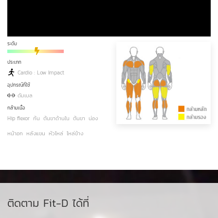
ระดับ
ประเภท
Cardio : Low Impact
อุปกรณ์ที่ใช้
ดัมเบล
กล้ามเนื้อ
Hip flexor
ก้น
ต้นขาด้านใน
ต้นขา
น่อง
หน้าอก
หลังแขน
หัวไหล่
ไหล่ข้าง
ติดตาม Fit-D ได้ที่