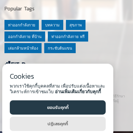
Popular Tags
ท่าออกกำลังกาย
บทความ
สุขภาพ
ออกกำลังกาย ที่บ้าน
ท่าออกกำลังกาย ฟรี
เล่มกล้ามหน้าท้อง
กระชับต้นแขน
Cookies
© 2020 Fit-D.com & Fit-D Finess
พวกเราใช้คุกกี้บุคคลที่สาม เพื่อปรับแต่งเนื้อหาและ
About Us
|
นโยบายความเป็นส่วนตัว
|
เงื่อนไขการใช้เว็บ
วิเคราะห์การเข้าชมเว็บ
อ่านเพิ่มเติมเกี่ยวกับคุกกี้
เนื้อหาที่ใช้ในเว็บนี้ ไม่สามารถใช้แทนคำปรึกษา คำแนะนำ วินิจฉัย หรือวิธีรักษา
โรคที่แนะนำจากผู้เชี่ยวชาญหรือแพทย์ได้ เราสนับสนุนให้ปรึกษาแพทย์หรือผู้
เชี่ยวชาญก่อนเริ่มโปรแกรมใหม่ทุกครั้ง
ยอมรับคุกกี้
Developed by :
Natthapong Tuscharoen
ปฏิเสธคุกกี้