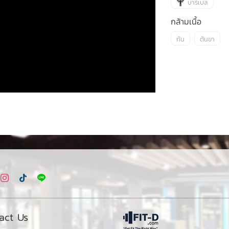
บาร์เบล
กล้ามเนื้อ
ก้น
ต้นขา
act Us