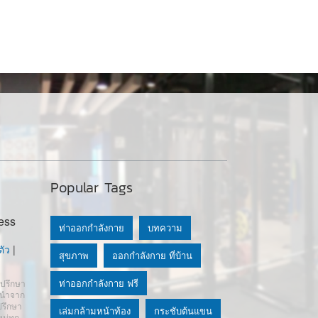
Popular Tags
ess
ท่าออกกำลังกาย
บทความ
ัว
|
สุขภาพ
ออกกำลังกาย ที่บ้าน
ท่าออกกำลังกาย ฟรี
ำปรึกษา
นะนำจาก
ปรึกษา
เล่มกล้ามหน้าท้อง
กระชับต้นแขน
หม่ทุก