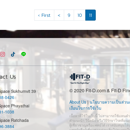
‹ First
<
9
10
11
act Us
© 2020 Fit-D.com & Fit-D Fin
 Space Sukhumvit 39
38-0426
About Us
|
นโยบายความเป็นส่วนต
Space Phayathai
เงื่อนไขการใช้เว็บ
81-1038
เนื้อหาที่ใช้ในเว็บนี้ ไม่สามารถใช้แทนค
 Space Ratchada
คำแนะนำ วินิจฉัย หรือวิธีรักษาโรคที่แ
ผู้เชี่ยวชาญหรือแพทย์ได้ เราสนับสนุนให้
96-3884
แพทย์หรือผู้เชี่ยวชาญก่อนเริ่มโปรแกรมใ