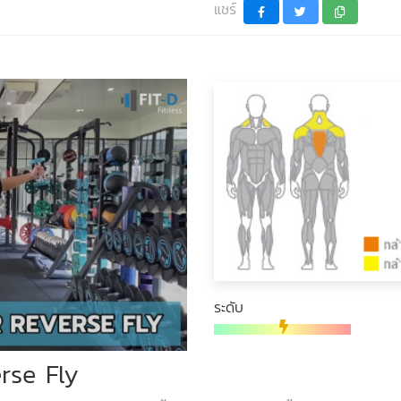
แชร์
ระดับ
rse Fly