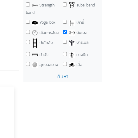
Strength
Tube band
band
Yoga box
เก้าอี้
เชือกกระโดด
ดัมเบล
บาร์เบล
บันไดลิง
ม้านั่ง
ยางยืด
ลูกบอลยาง
เสื่อ
ค้นหา