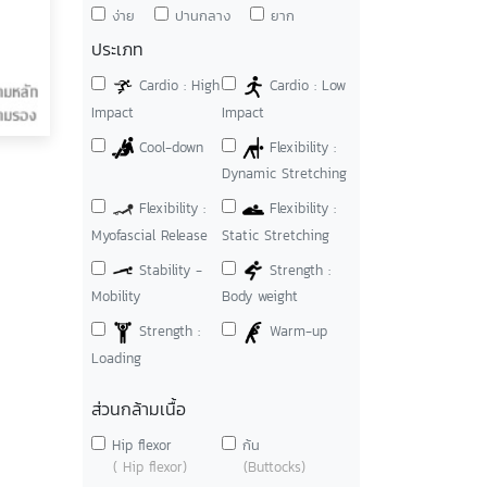
ง่าย
ปานกลาง
ยาก
ประเภท
Cardio : High
Cardio : Low
Impact
Impact
Cool-down
Flexibility :
Dynamic Stretching
Flexibility :
Flexibility :
Myofascial Release
Static Stretching
Stability -
Strength :
Mobility
Body weight
Strength :
Warm-up
Loading
ส่วนกล้ามเนื้อ
Hip flexor
ก้น
( Hip flexor)
(Buttocks)