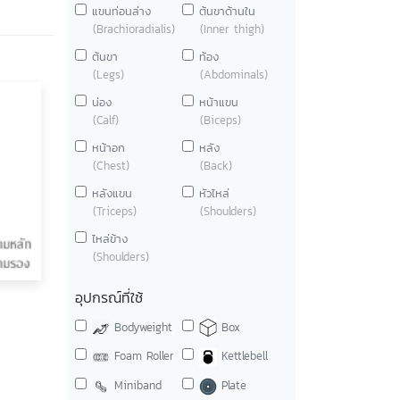
แขนท่อนล่าง
ต้นขาด้านใน
(Brachioradialis)
(Inner thigh)
ต้นขา
ท้อง
(Legs)
(Abdominals)
น่อง
หน้าแขน
(Calf)
(Biceps)
หน้าอก
หลัง
(Chest)
(Back)
หลังแขน
หัวไหล่
(Triceps)
(Shoulders)
ไหล่ข้าง
(Shoulders)
อุปกรณ์ที่ใช้
Bodyweight
Box
Foam Roller
Kettlebell
Miniband
Plate