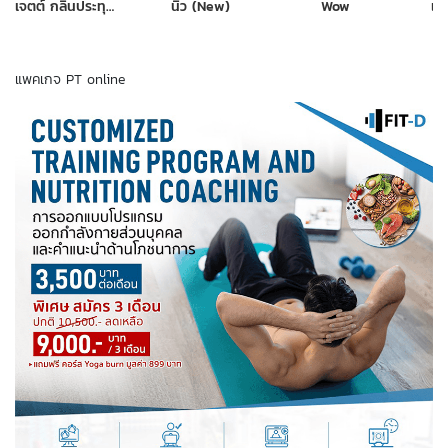
เจตต์ กลิ่นประทุม (เจเจ)
นิว (New)
Wow
แพ
แพคเกจ PT online