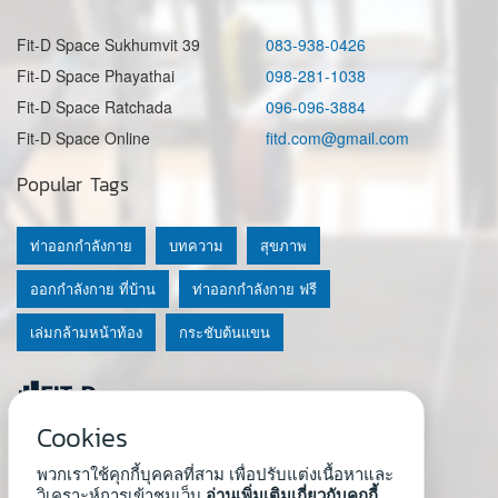
Fit-D Space Sukhumvit 39
083-938-0426
Fit-D Space Phayathai
098-281-1038
Fit-D Space Ratchada
096-096-3884
Fit-D Space Online
fitd.com@gmail.com
Popular Tags
ท่าออกกำลังกาย
บทความ
สุขภาพ
ออกกำลังกาย ที่บ้าน
ท่าออกกำลังกาย ฟรี
เล่มกล้ามหน้าท้อง
กระชับต้นแขน
Cookies
© 2020 Fit-D.com & Fit-D Finess
พวกเราใช้คุกกี้บุคคลที่สาม เพื่อปรับแต่งเนื้อหาและ
About Us
|
นโยบายความเป็นส่วนตัว
|
เงื่อนไขการใช้เว็บ
วิเคราะห์การเข้าชมเว็บ
อ่านเพิ่มเติมเกี่ยวกับคุกกี้