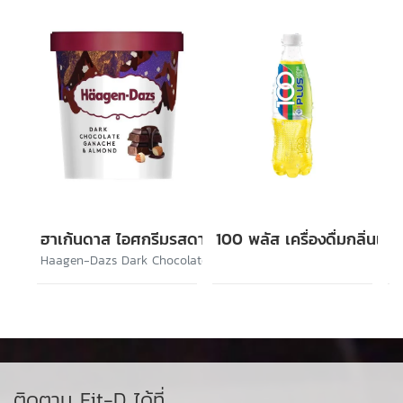
ฮาเก้นดาส ไอศกรีมรสดาร์กช็อกโกแล็ตและอัลมอนด์
100 พลัส เครื่องดื่มกลิ่นเล
Haagen-Dazs Dark Chocolate Ganache & Almond
ติดตาม Fit-D ได้ที่