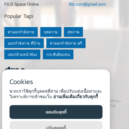
Fit-D Space Online
fitd.com@gmail.com
Popular Tags
ท่าออกกำลังกาย
บทความ
สุขภาพ
ออกกำลังกาย ที่บ้าน
ท่าออกกำลังกาย ฟรี
เล่มกล้ามหน้าท้อง
กระชับต้นแขน
Cookies
© 2020 Fit-D.com & Fit-D Finess
พวกเราใช้คุกกี้บุคคลที่สาม เพื่อปรับแต่งเนื้อหาและ
About Us
|
นโยบายความเป็นส่วนตัว
|
เงื่อนไขการใช้เว็บ
วิเคราะห์การเข้าชมเว็บ
อ่านเพิ่มเติมเกี่ยวกับคุกกี้
เนื้อหาที่ใช้ในเว็บนี้ ไม่สามารถใช้แทนคำปรึกษา คำแนะนำ วินิจฉัย หรือวิธีรักษา
โรคที่แนะนำจากผู้เชี่ยวชาญหรือแพทย์ได้ เราสนับสนุนให้ปรึกษาแพทย์หรือผู้
เชี่ยวชาญก่อนเริ่มโปรแกรมใหม่ทุกครั้ง
ยอมรับคุกกี้
Developed by :
Natthapong Tuscharoen
ปฏิเสธคุกกี้