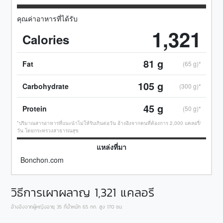
คุณค่าอาหารที่ได้รับ
1,321
Calories
81
g
Fat
(65 g)*
105
g
Carbohydrate
(300 g)*
45
g
Protein
(50 g)*
*ปริมาณสารอาหารที่แนะนำไม่ให้รับเกินต่อวัน อ้างอิงจากคนที่ต้องการ 2,000 แคลอรี่/
วัน โดยกระทรวงสาธารณสุข
แหล่งที่มา
Bonchon.com
วิธีการเผาผลาญ
1,321
แคลอรี
อ้างอิงจากผู้หญิงอายุ 35 ที่น้ำหนัก 65 กก. สูง 170 ซม.