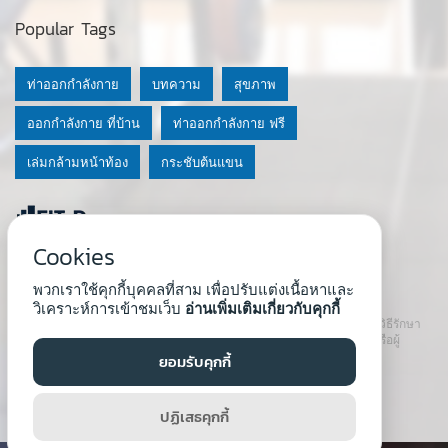
Popular Tags
ท่าออกกำลังกาย
บทความ
สุขภาพ
ออกกำลังกาย ที่บ้าน
ท่าออกกำลังกาย ฟรี
เล่มกล้ามหน้าท้อง
กระชับต้นแขน
Cookies
© 2020 Fit-D.com & Fit-D Finess
พวกเราใช้คุกกี้บุคคลที่สาม เพื่อปรับแต่งเนื้อหาและ
About Us
|
นโยบายความเป็นส่วนตัว
|
เงื่อนไขการใช้เว็บ
วิเคราะห์การเข้าชมเว็บ
อ่านเพิ่มเติมเกี่ยวกับคุกกี้
เนื้อหาที่ใช้ในเว็บนี้ ไม่สามารถใช้แทนคำปรึกษา คำแนะนำ วินิจฉัย หรือวิธีรักษา
โรคที่แนะนำจากผู้เชี่ยวชาญหรือแพทย์ได้ เราสนับสนุนให้ปรึกษาแพทย์หรือผู้
เชี่ยวชาญก่อนเริ่มโปรแกรมใหม่ทุกครั้ง
ยอมรับคุกกี้
Developed by :
Natthapong Tuscharoen
ปฏิเสธคุกกี้