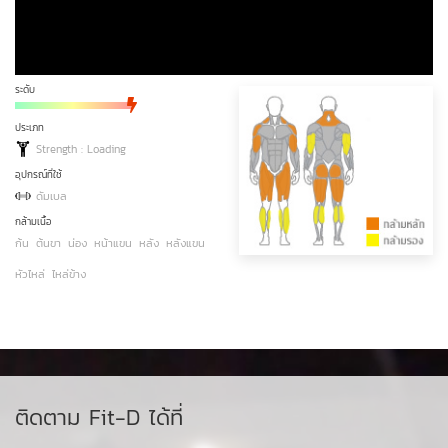
ระดับ
ประเภท
Strength : Loading
อุปกรณ์ที่ใช้
ดัมเบล
กล้ามเนื้อ
ก้น
ต้นขา
น่อง
หน้าแขน
หลัง
หลังแขน
หัวไหล่
ไหล่ข้าง
ติดตาม Fit-D ได้ที่