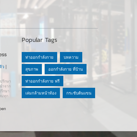
Popular Tags
ess
ท่าออกกำลังกาย
บทความ
ัว
|
สุขภาพ
ออกกำลังกาย ที่บ้าน
ท่าออกกำลังกาย ฟรี
ำปรึกษา
นะนำจาก
ปรึกษา
เล่มกล้ามหน้าท้อง
กระชับต้นแขน
หม่ทุก
oen