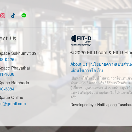
act Us
© 2020 Fit-D.com & Fit-D Fin
 Space Sukhumvit 39
38-0426
About Us
|
นโยบายความเป็นส่วนต
Space Phayathai
เงื่อนไขการใช้เว็บ
81-1038
เนื้อหาที่ใช้ในเว็บนี้ ไม่สามารถใช้แทนค
 Space Ratchada
คำแนะนำ วินิจฉัย หรือวิธีรักษาโรคที่แ
ผู้เชี่ยวชาญหรือแพทย์ได้ เราสนับสนุนให้
96-3884
แพทย์หรือผู้เชี่ยวชาญก่อนเริ่มโปรแกรมใ
Space Online
ครั้ง
com@gmail.com
Developed by :
Natthapong Tuschar