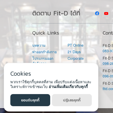
ติดตาม Fit-D ได้ที่
Quick Links
Cont
บทความ
PT Online
Fit-D
083-9
ท่าออกกำลังกาย
21 Days
Fit-D 
โปรแกรมออก
Corporate
กำลังกาย
098-2
Fit-D Academy
อาหาร
Fit-D
Fit-D Space
Cookies
096-0
คำนวณแคลอรี่ต่อ
วัน
พวกเราใช้คุกกี้บุคคลที่สาม เพื่อปรับแต่งเนื้อหาและ
Fit-D 
วิเคราะห์การเข้าชมเว็บ
อ่านเพิ่มเติมเกี่ยวกับคุกกี้
fitd.
ยอมรับคุกกี้
ปฏิเสธคุกกี้