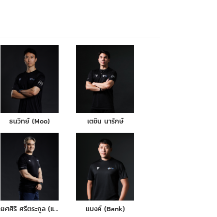
ธนวิทย์ (Moo)
เตชิน นารักษ์
ยศศิริ ศรีตระกูล (แมน)
แบงค์ (Bank)