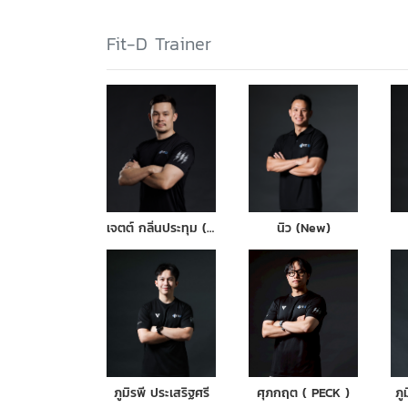
Fit-D Trainer
เจตต์ กลิ่นประทุม (เจเจ)
นิว (New)
ภูมิรพี ประเสริฐศรี
ศุภกฤต ( PECK )
ภู