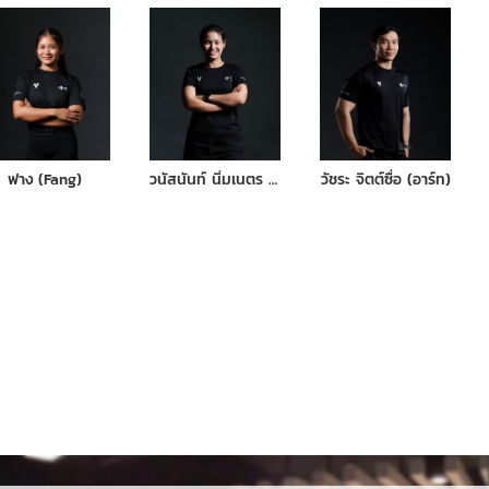
ฟาง (Fang)
วนัสนันท์ นิ่มเนตร (พิ้งค์ฟรอยด์)
วัชระ จิตต์ซื่อ (อาร์ท)