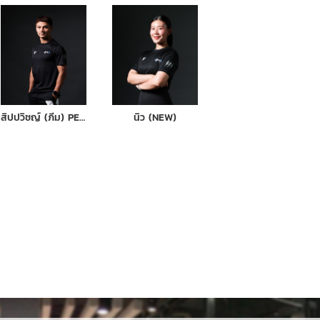
สิปปวิชญ์ (ภีม) PEEM
นิว (NEW)