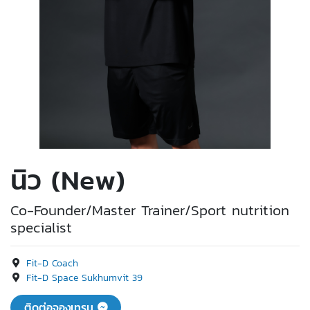
นิว (New)
Co-Founder/Master Trainer/Sport nutrition
specialist
Fit-D Coach
Fit-D Space Sukhumvit 39
ติดต่อจองเทรน