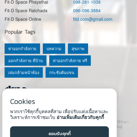
Fit-D Space Phayathai
098-281-1038
Fit-D Space Ratchada
096-096-3884
Fit-D Space Online
fitd.com@gmail.com
Popular Tags
ท่าออกกำลังกาย
บทความ
สุขภาพ
ออกกำลังกาย ที่บ้าน
ท่าออกกำลังกาย ฟรี
เล่มกล้ามหน้าท้อง
กระชับต้นแขน
Cookies
© 2020 Fit-D.com & Fit-D Finess
พวกเราใช้คุกกี้บุคคลที่สาม เพื่อปรับแต่งเนื้อหาและ
About Us
|
นโยบายความเป็นส่วนตัว
|
เงื่อนไขการใช้เว็บ
วิเคราะห์การเข้าชมเว็บ
อ่านเพิ่มเติมเกี่ยวกับคุกกี้
เนื้อหาที่ใช้ในเว็บนี้ ไม่สามารถใช้แทนคำปรึกษา คำแนะนำ วินิจฉัย หรือวิธีรักษา
โรคที่แนะนำจากผู้เชี่ยวชาญหรือแพทย์ได้ เราสนับสนุนให้ปรึกษาแพทย์หรือผู้
เชี่ยวชาญก่อนเริ่มโปรแกรมใหม่ทุกครั้ง
ยอมรับคุกกี้