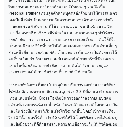
วิทยากรสอนตามมหาวิทยาลัยและบริษัทต่าง ๆ รวมถึงเป็น
Personal Trainer เทรนลูกค้าส่วนบุคคลอีกด้วย ทำให้การดูแลตัว
เองเป็นสิ่งที่จำเป็นมาก บวกกับความชอบทางด้านการออกกำลัง
กายและชอบทำกิจกรรมที่ใช้ร่างกายแบบ เช่น ปั่นจักรยาน ปีน
เขา วิ่ง ครอสฟิต เซิร์ฟ เซิร์ฟสเก็ต และเล่นซนต่าง ๆ ทำให้การ
ออกกำลังกาย การเทรนร่างกาย และการดูแลเรื่องการกินให้ดีจึง
เป็นส่วนนึงของชีวิตที่ขาดไม่ได้ และผมยังอยากจะเป็นส่วนเล็ก ๆ
ส่วนหนึ่งที่สามารถส่งต่อพลัง เป็นแรงกระตุ้น และเป็นตัวอย่างให้
คนที่มาเรียนว่า ถ้าผมอายุ 36 ปี เคยผ่าตัดไหปลาร้าที่หัก เคยยก
แขนไม่ขึ้น กลับมาออกกำลังกายแบบเดิมได้ ยังสามารถดูแล
ร่างกายตัวเองได้ ผมเชื่อว่าคนอื่น ๆ ก็ทำได้เช่นกัน
การออกกำลังกายที่ชอบในปัจจุบันจะเป็นการออกกำลังกายที่ต้อง
ใช้พลัง มีความท้าทาย มีความสนุก ช่วง 2-3 ปีที่ผ่านมาจึงเน้นการ
เทรนและแข่งขัน CrossFit ซึ่งเป็นการออกกำลังกายแบบผสม
ผสานทั้งเวทเทรนนิ่ง ยกน้ำหนัก ยิมนาสติกและคาดิโอเข้าด้วยกัน
และในช่วงที่ผ่านมาก็เริ่มสนใจฝึกวิ่งมากขึ้น โดยมีเป้าหมายที่จะ
วิ่ง 10 กิโลเมตรให้ต่ำกว่า 50 นาทีให้ได้ โดยที่ยังยกเวทได้หนักอยู่
และยังมีรูปร่างที่ดีด้วย เพราะหลายคนเชื่อว่าจะวิ่งให้เร็วต้องผอม