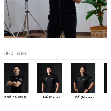
Fit-D Trainer
เจตต์ กลิ่นประทุม (เจเจ)
แบงค์ (Bank)
เมาส์ (Mouse)
ฟ