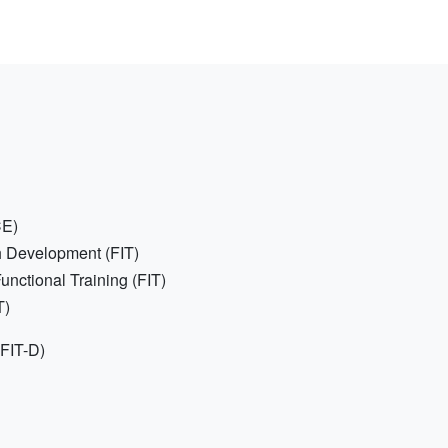
CE)
h Development (FIT)
Functional Training (FIT)
T)
IT-D)