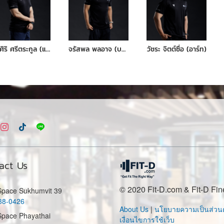
ยศศิริ ศรีตระกูล (แมน)
จรัสพล พลอาจ (บอล)
วัชระ จิตต์ซื่อ (อาร์ท)
act Us
© 2020 Fit-D.com & Fit-D Fin
 Space Sukhumvit 39
38-0426
About Us
|
นโยบายความเป็นส่วนต
Space Phayathai
เงื่อนไขการใช้เว็บ