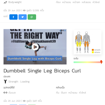
Bodyweight
ท้อง
หน้าแขน
หน้าอก
หลังแขน
หัวไหล่
เมื่อ 29 Jun 2021 |
ดูแล้ว 12,006 ครั้ง
แชร์
ระดับ
Dumbbell Single Leg Biceps Curl
ประเภท
Strength : Loading
อุปกรณ์ที่ใช้
กล้ามเนื้อ
ดัมเบล
ก้น
ต้นขา
หน้าแขน
หัวไหล่
เมื่อ 29 Jun 2021 |
ดูแล้ว 3,417 ครั้ง