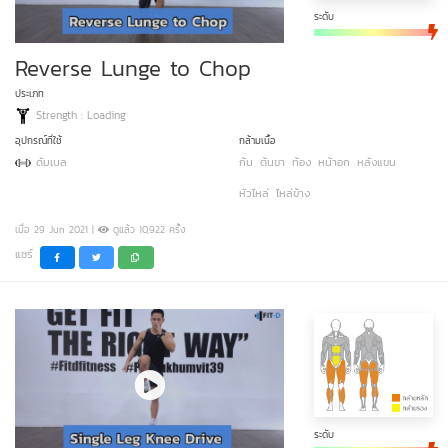
ระดับ
Reverse Lunge to Chop
ประเภท
Strength : Loading
อุปกรณ์ที่ใช้
กล้ามเนื้อ
ดัมเบล
ก้น
ต้นขา
ท้อง
หน้าอก
หลังแขน
หัวไหล่
ไหล่ข้าง
เมื่อ 29 Jun 2021 |
ดูแล้ว 10,922 ครั้ง
แชร์
ระดับ