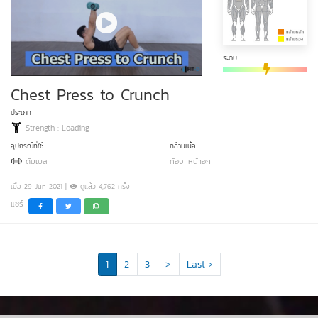
ระดับ
Chest Press to Crunch
ประเภท
Strength : Loading
อุปกรณ์ที่ใช้
กล้ามเนื้อ
ดัมเบล
ท้อง
หน้าอก
เมื่อ 29 Jun 2021 |
ดูแล้ว 4,762 ครั้ง
แชร์
1
2
3
>
Last ›