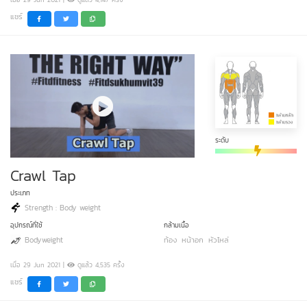
แชร์
ระดับ
Crawl Tap
ประเภท
Strength : Body weight
อุปกรณ์ที่ใช้
กล้ามเนื้อ
Bodyweight
ท้อง
หน้าอก
หัวไหล่
เมื่อ 29 Jun 2021 |
ดูแล้ว 4,535 ครั้ง
แชร์