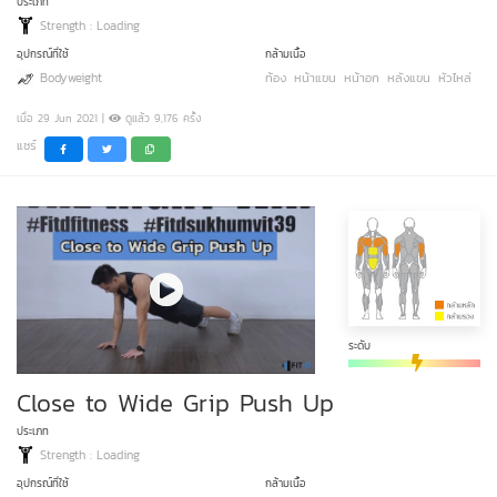
ประเภท
Strength : Loading
อุปกรณ์ที่ใช้
กล้ามเนื้อ
Bodyweight
ท้อง
หน้าแขน
หน้าอก
หลังแขน
หัวไหล่
เมื่อ 29 Jun 2021 |
ดูแล้ว 9,176 ครั้ง
แชร์
ระดับ
Close to Wide Grip Push Up
ประเภท
Strength : Loading
อุปกรณ์ที่ใช้
กล้ามเนื้อ