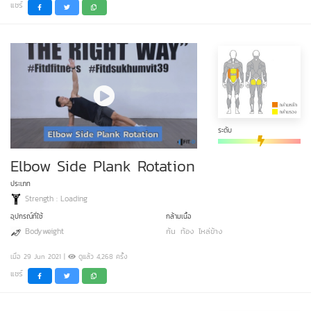
แชร์
ระดับ
Elbow Side Plank Rotation
ประเภท
Strength : Loading
อุปกรณ์ที่ใช้
กล้ามเนื้อ
Bodyweight
ก้น
ท้อง
ไหล่ข้าง
เมื่อ 29 Jun 2021 |
ดูแล้ว 4,268 ครั้ง
แชร์