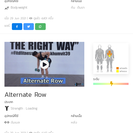
อุปกรณ์ที่ใช้
กล้ามเนื้อ
Bodyweight
ก้น
ต้นขา
เมื่อ 29 Jun 2021 |
ดูแล้ว 4,401 ครั้ง
แชร์
ระดับ
Alternate Row
ประเภท
Strength : Loading
อุปกรณ์ที่ใช้
กล้ามเนื้อ
ดัมเบล
หลัง
เมื่อ 29 Jun 2021 |
ดูแล้ว 4,147 ครั้ง