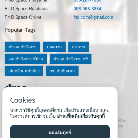
Fit-D Space Ratchada
096-096-3884
Fit-D Space Online
fitd.com@gmail.com
Popular Tags
ท่าออกกำลังกาย
บทความ
สุขภาพ
ออกกำลังกาย ที่บ้าน
ท่าออกกำลังกาย ฟรี
เล่มกล้ามหน้าท้อง
กระชับต้นแขน
Cookies
© 2020 Fit-D.com & Fit-D Finess
พวกเราใช้คุกกี้บุคคลที่สาม เพื่อปรับแต่งเนื้อหาและ
About Us
|
นโยบายความเป็นส่วนตัว
|
เงื่อนไขการใช้เว็บ
วิเคราะห์การเข้าชมเว็บ
อ่านเพิ่มเติมเกี่ยวกับคุกกี้
เนื้อหาที่ใช้ในเว็บนี้ ไม่สามารถใช้แทนคำปรึกษา คำแนะนำ วินิจฉัย หรือวิธีรักษา
โรคที่แนะนำจากผู้เชี่ยวชาญหรือแพทย์ได้ เราสนับสนุนให้ปรึกษาแพทย์หรือผู้
เชี่ยวชาญก่อนเริ่มโปรแกรมใหม่ทุกครั้ง
ยอมรับคุกกี้
Developed by :
Natthapong Tuscharoen