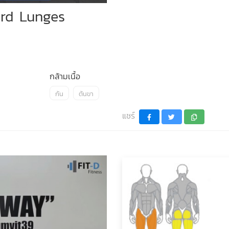
ard Lunges
กล้ามเนื้อ
ก้น
ต้นขา
แชร์