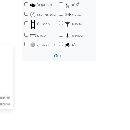
Yoga box
เก้าอี้
เชือกกระโดด
ดัมเบล
บาร์เบล
บันไดลิง
ม้านั่ง
ยางยืด
ลูกบอลยาง
เสื่อ
ค้นหา