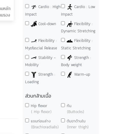
Cardio : High
Cardio : Low
Impact
Impact
Cool-down
Flexibility :
Dynamic Stretching
Flexibility :
Flexibility :
Myofascial Release
Static Stretching
Stability -
Strength :
Mobility
Body weight
Strength :
Warm-up
Loading
ส่วนกล้ามเนื้อ
Hip flexor
ก้น
( Hip flexor)
(Buttocks)
แขนท่อนล่าง
ต้นขาด้านใน
(Brachioradialis)
(Inner thigh)