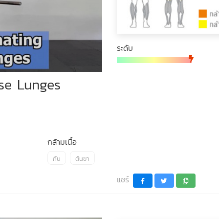
ระดับ
rse Lunges
กล้ามเนื้อ
ก้น
ต้นขา
แชร์