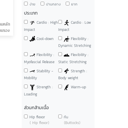
ง่าย
ปานกลาง
ยาก
ประเภท
Cardio : High
Cardio : Low
Impact
Impact
Cool-down
Flexibility :
Dynamic Stretching
Flexibility :
Flexibility :
Myofascial Release
Static Stretching
Stability -
Strength :
Mobility
Body weight
Strength :
Warm-up
Loading
ส่วนกล้ามเนื้อ
Hip flexor
ก้น
( Hip flexor)
(Buttocks)