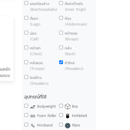
แขนท่อนล่าง
ต้นขาด้านใน
(Brachioradialis)
(Inner thigh)
ต้นขา
ท้อง
(Legs)
(Abdominals)
น่อง
หน้าแขน
(Calf)
(Biceps)
หน้าอก
หลัง
(Chest)
(Back)
หลังแขน
หัวไหล่
(Triceps)
(Shoulders)
ไหล่ข้าง
(Shoulders)
อุปกรณ์ที่ใช้
Bodyweight
Box
Foam Roller
Kettlebell
Miniband
Plate