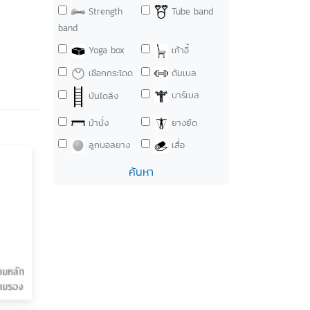
Strength
Tube band
band
Yoga box
เก้าอี้
เชือกกระโดด
ดัมเบล
บาร์เบล
บันไดลิง
ม้านั่ง
ยางยืด
ลูกบอลยาง
เสื่อ
ค้นหา