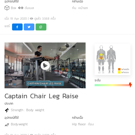
อุปกรณ์ที่ใช้
กล้ามเนื้อ
Box
ดัมเบล
ก้น
หน้าอก
เมื่อ 19 Apr 2020 |
ดูแล้ว 3,568 ครั้ง
แชร์
ระดับ
Captain Chair Leg Raise
ประเภท
Strength : Body weight
อุปกรณ์ที่ใช้
กล้ามเนื้อ
Bodyweight
Hip flexor
ท้อง