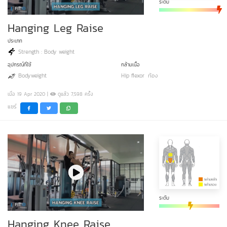
ระดับ
Hanging Leg Raise
ประเภท
Strength : Body weight
อุปกรณ์ที่ใช้
กล้ามเนื้อ
Bodyweight
Hip flexor
ท้อง
เมื่อ 19 Apr 2020 |
ดูแล้ว 7,598 ครั้ง
แชร์
ระดับ
Hanging Knee Raise