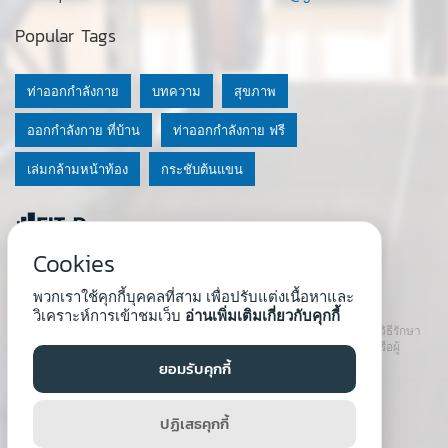
Popular Tags
ท่าออกกำลังกาย
บทความ
สุขภาพ
ออกกำลังกาย ที่บ้าน
ท่าออกกำลังกาย ฟรี
เล่มกล้ามหน้าท้อง
กระชับต้นแขน
Cookies
© 2020 Fit-D.com & Fit-D Finess
พวกเราใช้คุกกี้บุคคลที่สาม เพื่อปรับแต่งเนื้อหาและ
About Us
|
นโยบายความเป็นส่วนตัว
|
เงื่อนไขการใช้เว็บ
วิเคราะห์การเข้าชมเว็บ
อ่านเพิ่มเติมเกี่ยวกับคุกกี้
เนื้อหาที่ใช้ในเว็บนี้ ไม่สามารถใช้แทนคำปรึกษา คำแนะนำ วินิจฉัย หรือวิธีรักษา
โรคที่แนะนำจากผู้เชี่ยวชาญหรือแพทย์ได้ เราสนับสนุนให้ปรึกษาแพทย์หรือผู้
เชี่ยวชาญก่อนเริ่มโปรแกรมใหม่ทุกครั้ง
ยอมรับคุกกี้
Developed by :
Natthapong Tuscharoen
ปฏิเสธคุกกี้