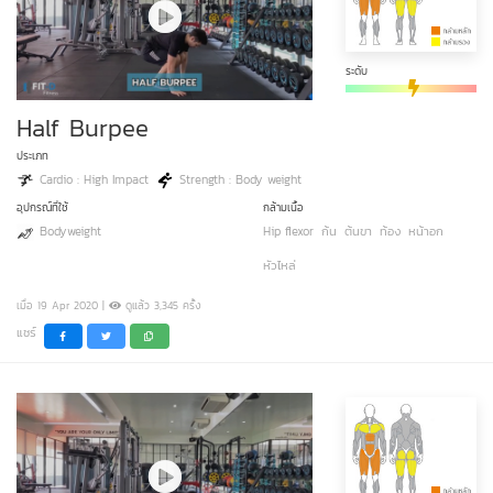
ระดับ
Half Burpee
ประเภท
Cardio : High Impact
Strength : Body weight
อุปกรณ์ที่ใช้
กล้ามเนื้อ
Bodyweight
Hip flexor
ก้น
ต้นขา
ท้อง
หน้าอก
หัวไหล่
เมื่อ 19 Apr 2020 |
ดูแล้ว 3,345 ครั้ง
แชร์