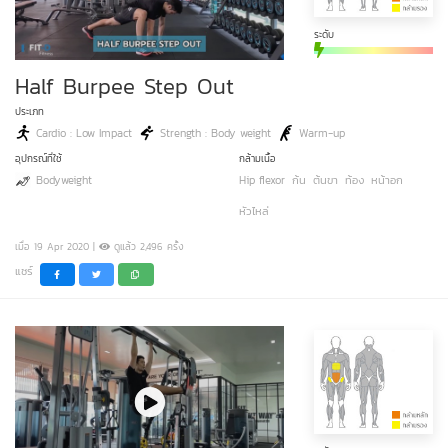
ระดับ
Half Burpee Step Out
ประเภท
Cardio : Low Impact
Strength : Body weight
Warm-up
อุปกรณ์ที่ใช้
กล้ามเนื้อ
Bodyweight
Hip flexor
ก้น
ต้นขา
ท้อง
หน้าอก
หัวไหล่
เมื่อ 19 Apr 2020 |
ดูแล้ว 2,496 ครั้ง
แชร์