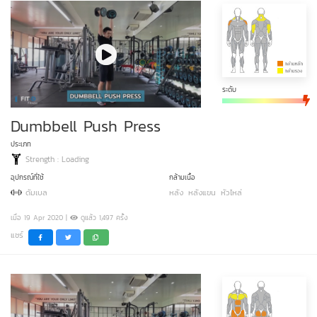
ระดับ
Dumbbell Push Press
ประเภท
Strength : Loading
อุปกรณ์ที่ใช้
กล้ามเนื้อ
ดัมเบล
หลัง
หลังแขน
หัวไหล่
เมื่อ 19 Apr 2020 |
ดูแล้ว 1,497 ครั้ง
แชร์