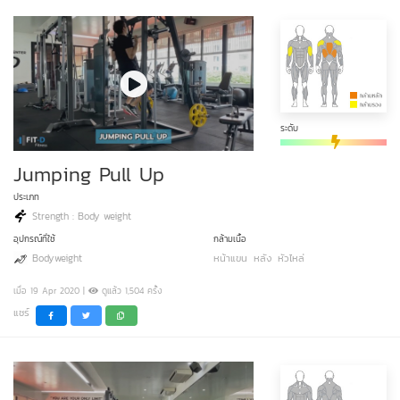
ระดับ
Jumping Pull Up
ประเภท
Strength : Body weight
อุปกรณ์ที่ใช้
กล้ามเนื้อ
Bodyweight
หน้าแขน
หลัง
หัวไหล่
เมื่อ 19 Apr 2020 |
ดูแล้ว 1,504 ครั้ง
แชร์