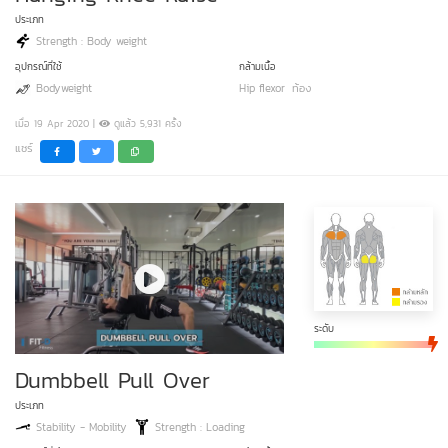
ประเภท
Strength : Body weight
อุปกรณ์ที่ใช้
กล้ามเนื้อ
Bodyweight
Hip flexor
ท้อง
เมื่อ 19 Apr 2020 |
ดูแล้ว 5,931 ครั้ง
แชร์
ระดับ
Dumbbell Pull Over
ประเภท
Stability - Mobility
Strength : Loading