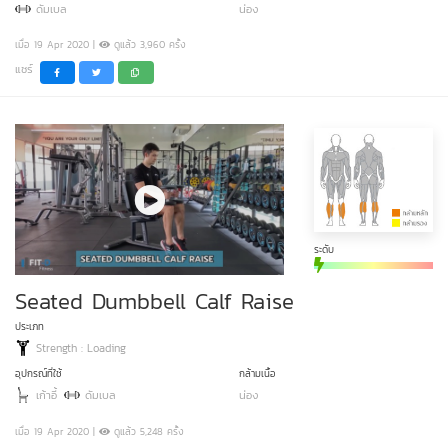
ดัมเบล
น่อง
เมื่อ 19 Apr 2020 |
ดูแล้ว 3,960 ครั้ง
แชร์
ระดับ
Seated Dumbbell Calf Raise
ประเภท
Strength : Loading
อุปกรณ์ที่ใช้
กล้ามเนื้อ
เก้าอี้
ดัมเบล
น่อง
เมื่อ 19 Apr 2020 |
ดูแล้ว 5,248 ครั้ง