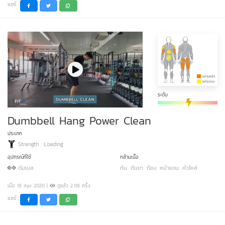
แชร์
ระดับ
Dumbbell Hang Power Clean
ประเภท
Strength : Loading
อุปกรณ์ที่ใช้
กล้ามเนื้อ
ดัมเบล
ก้น
ต้นขา
ท้อง
หน้าแขน
หัวไหล่
เมื่อ 19 Apr 2020 |
ดูแล้ว 2,118 ครั้ง
แชร์