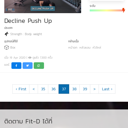
ระดับ
Decline Push Up
ประเภท
Strength : Body weight
อุปกรณ์ที่ใช้
กล้ามเนื้อ
Box
หน้าอก
หลังแขน
หัวไหล่
เมื่อ 19 Apr 2020 |
ดูแล้ว 7,300 ครั้ง
แชร์
‹ First
<
35
36
37
38
39
>
Last ›
ติดตาม Fit-D ได้ที่