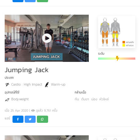
ระดับ
Jumping Jack
ประเภท
Cardio : High Impact
Warm-up
อุปกรณ์ที่ใช้
กล้ามเนื้อ
Bodyweight
ก้น
ต้นขา
น่อง
หัวไหล่
เมื่อ 25 Apr 2020 |
ดูแล้ว 9,761 ครั้ง
แชร์