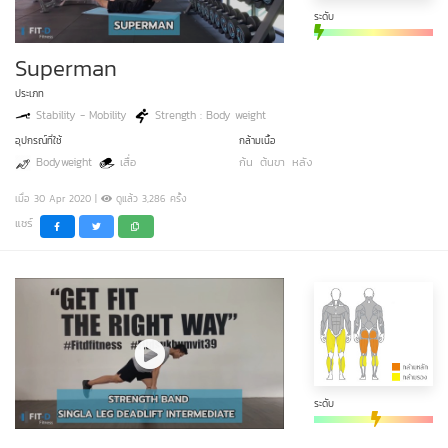
ระดับ
Superman
ประเภท
Stability - Mobility
Strength : Body weight
อุปกรณ์ที่ใช้
กล้ามเนื้อ
Bodyweight
เสื่อ
ก้น
ต้นขา
หลัง
เมื่อ 30 Apr 2020 |
ดูแล้ว 3,286 ครั้ง
แชร์
ระดับ