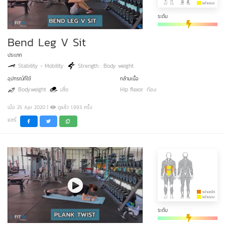
ระดับ
Bend Leg V Sit
ประเภท
Stability - Mobility
Strength : Body weight
อุปกรณ์ที่ใช้
กล้ามเนื้อ
Bodyweight
เสื่อ
Hip flexor
ท้อง
เมื่อ 25 Apr 2020 |
ดูแล้ว 1,993 ครั้ง
แชร์
ระดับ