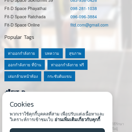
Fit-D Space Sukhumvit 39
083-938-0426
Fit-D Space Phayathai
098-281-1038
Fit-D Space Ratchada
096-096-3884
Fit-D Space Online
fitd.com@gmail.com
Popular Tags
ท่าออกกำลังกาย
บทความ
สุขภาพ
ออกกำลังกาย ที่บ้าน
ท่าออกกำลังกาย ฟรี
เล่มกล้ามหน้าท้อง
กระชับต้นแขน
Cookies
© 2020 Fit-D.com & Fit-D Finess
พวกเราใช้คุกกี้บุคคลที่สาม เพื่อปรับแต่งเนื้อหาและ
About Us
|
นโยบายความเป็นส่วนตัว
|
เงื่อนไขการใช้เว็บ
วิเคราะห์การเข้าชมเว็บ
อ่านเพิ่มเติมเกี่ยวกับคุกกี้
เนื้อหาที่ใช้ในเว็บนี้ ไม่สามารถใช้แทนคำปรึกษา คำแนะนำ วินิจฉัย หรือวิธีรักษา
โรคที่แนะนำจากผู้เชี่ยวชาญหรือแพทย์ได้ เราสนับสนุนให้ปรึกษาแพทย์หรือผู้