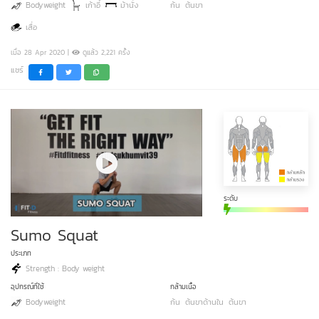
Bodyweight
เก้าอี้
ม้านั่ง
ก้น
ต้นขา
เสื่อ
เมื่อ 28 Apr 2020 |
ดูแล้ว 2,221 ครั้ง
แชร์
ระดับ
Sumo Squat
ประเภท
Strength : Body weight
อุปกรณ์ที่ใช้
กล้ามเนื้อ
Bodyweight
ก้น
ต้นขาด้านใน
ต้นขา