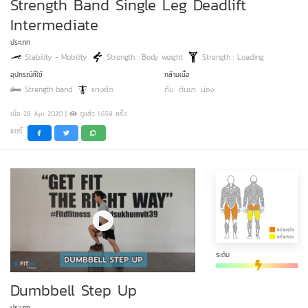
Strength Band Single Leg Deadlift
Intermediate
ประเภท
Stability - Mobility
Strength : Body weight
Strength : Loading
อุปกรณ์ที่ใช้
กล้ามเนื้อ
Strength band
ยางยืด
ก้น
ต้นขา
น่อง
เมื่อ 28 Apr 2020 |
ดูแล้ว 1,659 ครั้ง
แชร์
ระดับ
Dumbbell Step Up
ประเภท