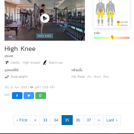
ระดับ
High Knee
ประเภท
Cardio : High Impact
Warm-up
อุปกรณ์ที่ใช้
กล้ามเนื้อ
Bodyweight
Hip flexor
ก้น
ต้นขา
ท้อง
เมื่อ 25 Apr 2020 |
ดูแล้ว 3,158 ครั้ง
แชร์
‹ First
<
33
34
35
36
37
>
Last ›