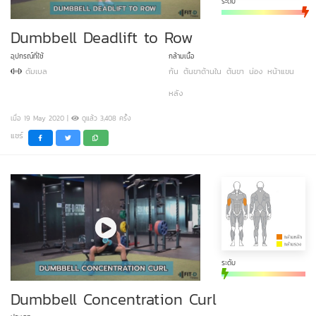
ระดับ
Dumbbell Deadlift to Row
อุปกรณ์ที่ใช้
กล้ามเนื้อ
ดัมเบล
ก้น
ต้นขาด้านใน
ต้นขา
น่อง
หน้าแขน
หลัง
เมื่อ 19 May 2020 |
ดูแล้ว 3,408 ครั้ง
แชร์
ระดับ
Dumbbell Concentration Curl