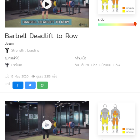
ระดับ
Barbell Deadlift to Row
ประเภท
Strength : Loading
อุปกรณ์ที่ใช้
กล้ามเนื้อ
บาร์เบล
ก้น
ต้นขา
น่อง
หน้าแขน
หลัง
เมื่อ 19 May 2020 |
ดูแล้ว 2,313 ครั้ง
แชร์