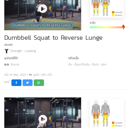
ระดับ
Dumbbell Squat to Reverse Lunge
ประเภท
Strength : Loading
อุปกรณ์ที่ใช้
กล้ามเนื้อ
ดัมเบล
ก้น
ต้นขาด้านใน
ต้นขา
น่อง
เมื่อ 19 May 2020 |
ดูแล้ว 1,861 ครั้ง
แชร์