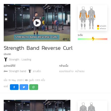
ระดับ
Strength Band Reverse Curl
ประเภท
Strength : Loading
อุปกรณ์ที่ใช้
กล้ามเนื้อ
Strength band
ยางยืด
แขนท่อนล่าง
หน้าแขน
เมื่อ 19 May 2020 |
ดูแล้ว 1,913 ครั้ง
แชร์