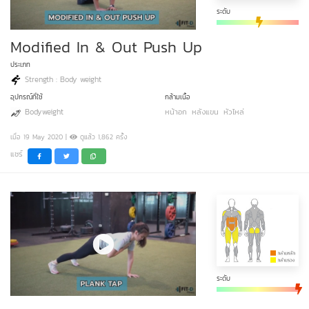
ระดับ
Modified In & Out Push Up
ประเภท
Strength : Body weight
อุปกรณ์ที่ใช้
กล้ามเนื้อ
Bodyweight
หน้าอก
หลังแขน
หัวไหล่
เมื่อ 19 May 2020 |
ดูแล้ว 1,862 ครั้ง
แชร์
ระดับ