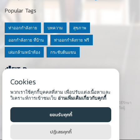
Popular Tags
ท่าออกกำลังกาย
บทความ
สุขภาพ
ออกกำลังกาย ที่บ้าน
ท่าออกกำลังกาย ฟรี
เล่มกล้ามหน้าท้อง
กระชับต้นแขน
Cookies
© 2020 Fit-D.com & Fit-D Finess
พวกเราใช้คุกกี้บุคคลที่สาม เพื่อปรับแต่งเนื้อหาและ
About Us
|
นโยบายความเป็นส่วนตัว
|
เงื่อนไขการใช้เว็บ
วิเคราะห์การเข้าชมเว็บ
อ่านเพิ่มเติมเกี่ยวกับคุกกี้
เนื้อหาที่ใช้ในเว็บนี้ ไม่สามารถใช้แทนคำปรึกษา คำแนะนำ วินิจฉัย หรือวิธีรักษา
โรคที่แนะนำจากผู้เชี่ยวชาญหรือแพทย์ได้ เราสนับสนุนให้ปรึกษาแพทย์หรือผู้
เชี่ยวชาญก่อนเริ่มโปรแกรมใหม่ทุกครั้ง
ยอมรับคุกกี้
Developed by :
Natthapong Tuscharoen
ปฏิเสธคุกกี้