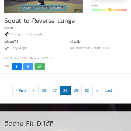
ระดับ
Squat to Reverse Lunge
ประเภท
Strength : Body weight
อุปกรณ์ที่ใช้
กล้ามเนื้อ
Bodyweight
ก้น
ต้นขาด้านใน
ต้นขา
น่อง
เมื่อ 19 May 2020 |
ดูแล้ว 2,278 ครั้ง
แชร์
‹ First
<
26
27
28
29
30
>
Last ›
ติดตาม Fit-D ได้ที่