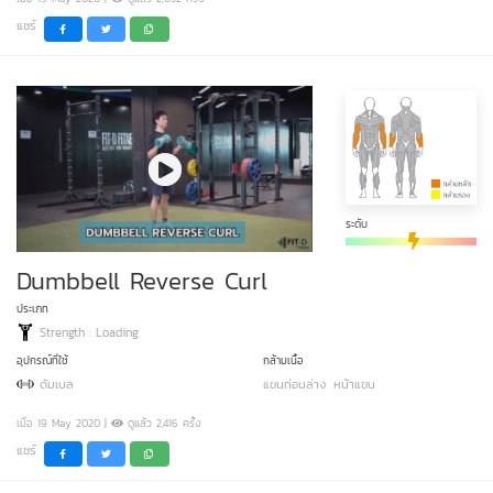
แชร์
ระดับ
Dumbbell Reverse Curl
ประเภท
Strength : Loading
อุปกรณ์ที่ใช้
กล้ามเนื้อ
ดัมเบล
แขนท่อนล่าง
หน้าแขน
เมื่อ 19 May 2020 |
ดูแล้ว 2,416 ครั้ง
แชร์