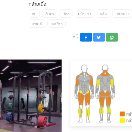
กล้ามเนื้อ
ก้น
ต้นขา
น่อง
หน้าแขน
หลัง
หลังแขน
หัวไหล่
ไหล่ข้าง
แชร์