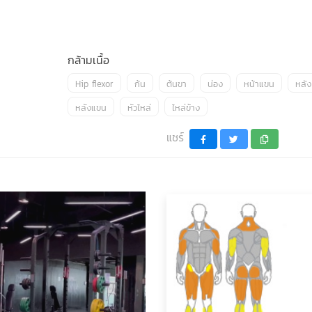
กล้ามเนื้อ
Hip flexor
ก้น
ต้นขา
น่อง
หน้าแขน
หลัง
หลังแขน
หัวไหล่
ไหล่ข้าง
แชร์