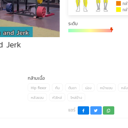
ระดับ
d Jerk
กล้ามเนื้อ
Hip flexor
ก้น
ต้นขา
น่อง
หน้าแขน
หลัง
หลังแขน
หัวไหล่
ไหล่ข้าง
แชร์