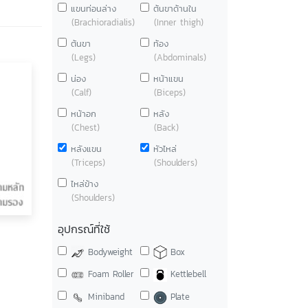
แขนท่อนล่าง
ต้นขาด้านใน
(Brachioradialis)
(Inner thigh)
ต้นขา
ท้อง
(Legs)
(Abdominals)
น่อง
หน้าแขน
(Calf)
(Biceps)
หน้าอก
หลัง
(Chest)
(Back)
หลังแขน
หัวไหล่
(Triceps)
(Shoulders)
ไหล่ข้าง
(Shoulders)
อุปกรณ์ที่ใช้
Bodyweight
Box
Foam Roller
Kettlebell
Miniband
Plate