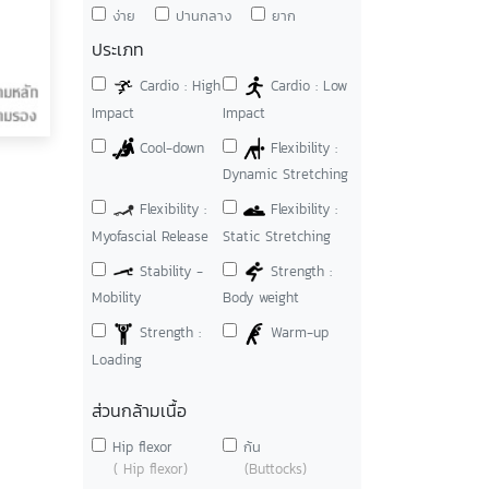
ง่าย
ปานกลาง
ยาก
ประเภท
Cardio : High
Cardio : Low
Impact
Impact
Cool-down
Flexibility :
Dynamic Stretching
Flexibility :
Flexibility :
Myofascial Release
Static Stretching
Stability -
Strength :
Mobility
Body weight
Strength :
Warm-up
Loading
ส่วนกล้ามเนื้อ
Hip flexor
ก้น
( Hip flexor)
(Buttocks)