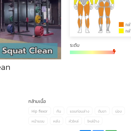
ระดับ
ean
กล้ามเนื้อ
Hip flexor
ก้น
แขนท่อนล่าง
ต้นขา
น่อง
หน้าแขน
หลัง
หัวไหล่
ไหล่ข้าง