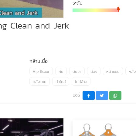
ระดับ
g Clean and Jerk
กล้ามเนื้อ
Hip flexor
ก้น
ต้นขา
น่อง
หน้าแขน
หลัง
หลังแขน
หัวไหล่
ไหล่ข้าง
แชร์