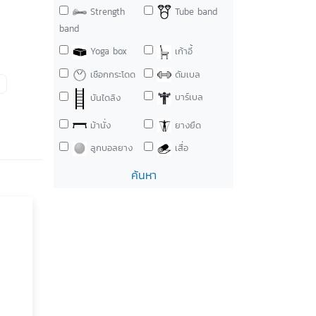
Strength
Tube band
band
Yoga box
เก้าอี้
เชือกกระโดด
ดัมเบล
บาร์เบล
บันไดลิง
ม้านั่ง
ยางยืด
ลูกบอลยาง
เสื่อ
ค้นหา