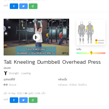
แชร์
ระดับ
Tall Kneeling Dumbbell Overhead Press
ประเภท
Strength : Loading
อุปกรณ์ที่ใช้
กล้ามเนื้อ
ดัมเบล
หลังแขน
หัวไหล่
ไหล่ข้าง
เมื่อ 19 May 2020 |
ดูแล้ว 2,206 ครั้ง
แชร์