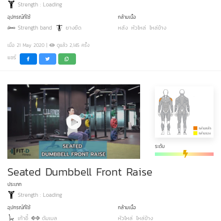
Strength : Loading
อุปกรณ์ที่ใช้
กล้ามเนื้อ
Strength band
ยางยืด
หลัง
หัวไหล่
ไหล่ข้าง
เมื่อ 21 May 2020 |
ดูแล้ว 2,145 ครั้ง
แชร์
ระดับ
Seated Dumbbell Front Raise
ประเภท
Strength : Loading
อุปกรณ์ที่ใช้
กล้ามเนื้อ
เก้าอี้
ดัมเบล
หัวไหล่
ไหล่ข้าง