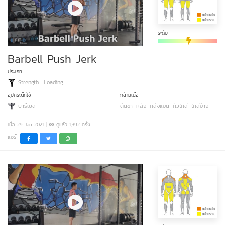
ระดับ
Barbell Push Jerk
ประเภท
Strength : Loading
อุปกรณ์ที่ใช้
กล้ามเนื้อ
บาร์เบล
ต้นขา
หลัง
หลังแขน
หัวไหล่
ไหล่ข้าง
เมื่อ 29 Jan 2021 |
ดูแล้ว 1,392 ครั้ง
แชร์