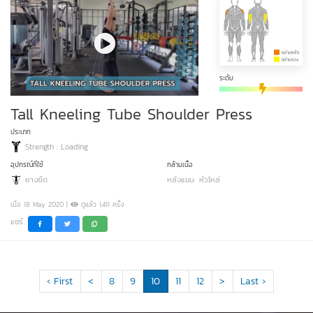
ระดับ
Tall Kneeling Tube Shoulder Press
ประเภท
Strength : Loading
อุปกรณ์ที่ใช้
กล้ามเนื้อ
ยางยืด
หลังแขน
หัวไหล่
เมื่อ 18 May 2020 |
ดูแล้ว 1,411 ครั้ง
แชร์
‹ First
<
8
9
10
11
12
>
Last ›