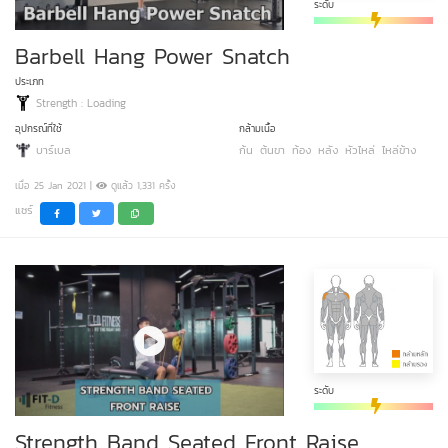
ระดับ
Barbell Hang Power Snatch
ประเภท
Strength : Loading
อุปกรณ์ที่ใช้
กล้ามเนื้อ
บาร์เบล
ก้น
ต้นขา
ท้อง
หลัง
หัวไหล่
ไหล่ข้าง
เมื่อ 25 Jan 2021 |
ดูแล้ว 1,331 ครั้ง
แชร์
ระดับ
Strength Band Seated Front Raise