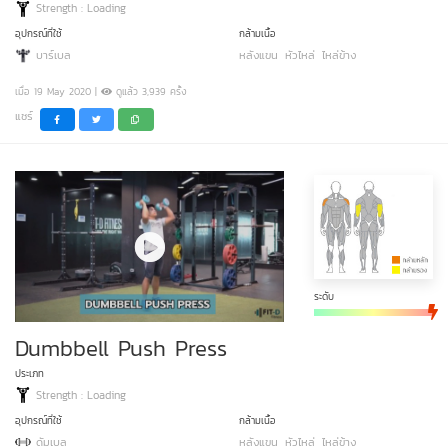
Strength : Loading
อุปกรณ์ที่ใช้
กล้ามเนื้อ
บาร์เบล
หลังแขน
หัวไหล่
ไหล่ข้าง
เมื่อ 19 May 2020 |
ดูแล้ว 3,939 ครั้ง
แชร์
ระดับ
Dumbbell Push Press
ประเภท
Strength : Loading
อุปกรณ์ที่ใช้
กล้ามเนื้อ
ดัมเบล
หลังแขน
หัวไหล่
ไหล่ข้าง