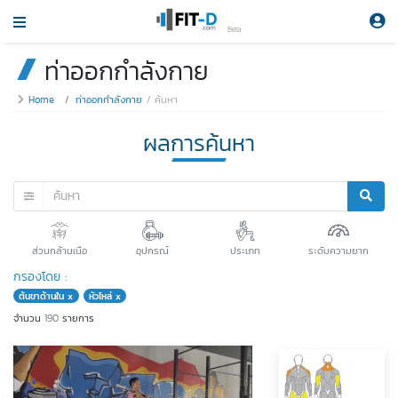
Beta
ท่าออกกำลังกาย
Home
ท่าออกกำลังกาย
ค้นหา
ผลการค้นหา
ส่วนกล้ามเนือ
อุปกรณ์
ประเภท
ระดับความยาก
กรองโดย :
ต้นขาด้านใน x
หัวไหล่ x
จำนวน
190
รายการ