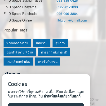
Fit-D Space Sukhumvit 39
083-938-0426
Fit-D Space Phayathai
098-281-1038
Fit-D Space Ratchada
096-096-3884
Fit-D Space Online
fitd.com@gmail.com
Popular Tags
ท่าออกกำลังกาย
บทความ
สุขภาพ
ออกกำลังกาย ที่บ้าน
ท่าออกกำลังกาย ฟรี
เล่มกล้ามหน้าท้อง
กระชับต้นแขน
Cookies
© 2020 Fit-D.com & Fit-D Finess
พวกเราใช้คุกกี้บุคคลที่สาม เพื่อปรับแต่งเนื้อหาและ
About Us
|
นโยบายความเป็นส่วนตัว
|
เงื่อนไขการใช้เว็บ
วิเคราะห์การเข้าชมเว็บ
อ่านเพิ่มเติมเกี่ยวกับคุกกี้
เนื้อหาที่ใช้ในเว็บนี้ ไม่สามารถใช้แทนคำปรึกษา คำแนะนำ วินิจฉัย หรือวิธีรักษา
โรคที่แนะนำจากผู้เชี่ยวชาญหรือแพทย์ได้ เราสนับสนุนให้ปรึกษาแพทย์หรือผู้