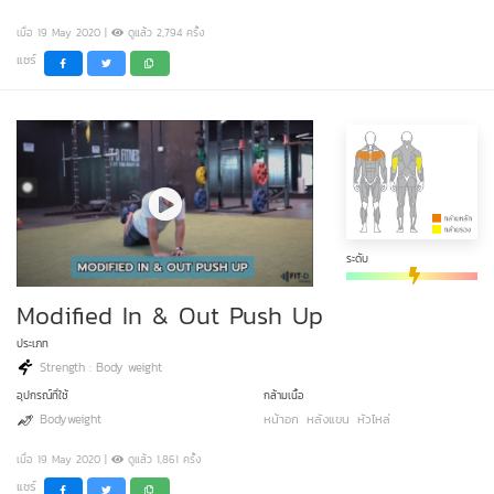
เมื่อ 19 May 2020 |
ดูแล้ว 2,794 ครั้ง
แชร์
ระดับ
Modified In & Out Push Up
ประเภท
Strength : Body weight
อุปกรณ์ที่ใช้
กล้ามเนื้อ
Bodyweight
หน้าอก
หลังแขน
หัวไหล่
เมื่อ 19 May 2020 |
ดูแล้ว 1,861 ครั้ง
แชร์