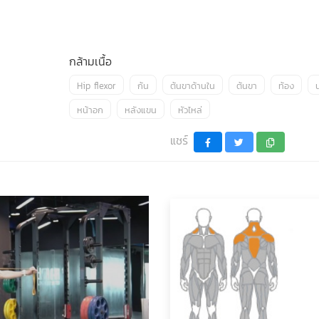
กล้ามเนื้อ
Hip flexor
ก้น
ต้นขาด้านใน
ต้นขา
ท้อง
น
หน้าอก
หลังแขน
หัวไหล่
แชร์