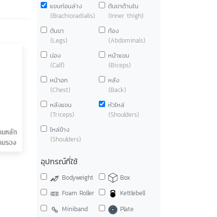
แขนท่อนล่าง
ต้นขาด้านใน
(Brachioradialis)
(Inner thigh)
ต้นขา
ท้อง
(Legs)
(Abdominals)
น่อง
หน้าแขน
(Calf)
(Biceps)
หน้าอก
หลัง
(Chest)
(Back)
หลังแขน
หัวไหล่
(Triceps)
(Shoulders)
ไหล่ข้าง
(Shoulders)
อุปกรณ์ที่ใช้
Bodyweight
Box
Foam Roller
Kettlebell
Miniband
Plate