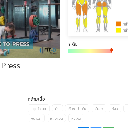
ระดับ
 Press
กล้ามเนื้อ
Hip flexor
ก้น
ต้นขาด้านใน
ต้นขา
ท้อง
น
หน้าอก
หลังแขน
หัวไหล่