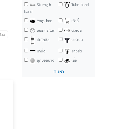
Strength
Tube band
band
Yoga box
เก้าอี้
เชือกกระโดด
ดัมเบล
่อง
บาร์เบล
บันไดลิง
ม้านั่ง
ยางยืด
ลูกบอลยาง
เสื่อ
ค้นหา