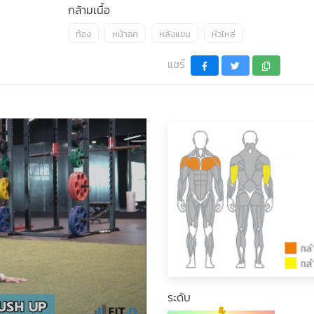
กล้ามเนื้อ
ท้อง
หน้าอก
หลังแขน
หัวไหล่
แชร์
ระดับ