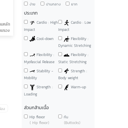
ง่าย
ปานกลาง
ยาก
ประเภท
Cardio : High
Cardio : Low
Impact
Impact
Cool-down
Flexibility :
Dynamic Stretching
Flexibility :
Flexibility :
Myofascial Release
Static Stretching
Stability -
Strength :
Mobility
Body weight
Strength :
Warm-up
Loading
ส่วนกล้ามเนื้อ
่อง
Hip flexor
ก้น
( Hip flexor)
(Buttocks)