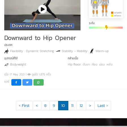
ระดับ
Downward to Hip Opener
ประเภท
Flexibility : Dynamic Stretching
Stability - Mobility
Warm-up
อุปกรณ์ที่ใช้
กล้ามเนื้อ
Bodyweight
Hip flexor
ต้นขา
ท้อง
น่อง
หลัง
เมื่อ 17 May 2021 |
ดูแล้ว 1,875 ครั้ง
แชร์
‹ First
<
8
9
10
11
12
>
Last ›