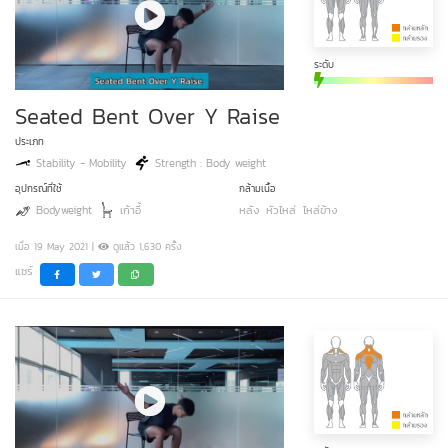
ระดับ
Seated Bent Over Y Raise
ประเภท
Stability - Mobility
Strength : Body weight
อุปกรณ์ที่ใช้
กล้ามเนื้อ
Bodyweight
เก้าอี้
หลัง
หัวไหล่
ไหล่ข้าง
เมื่อ 19 May 2021 |
ดูแล้ว 1,630 ครั้ง
แชร์