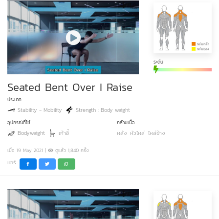
ระดับ
Seated Bent Over I Raise
ประเภท
Stability - Mobility
Strength : Body weight
อุปกรณ์ที่ใช้
กล้ามเนื้อ
Bodyweight
เก้าอี้
หลัง
หัวไหล่
ไหล่ข้าง
เมื่อ 19 May 2021 |
ดูแล้ว 1,840 ครั้ง
แชร์