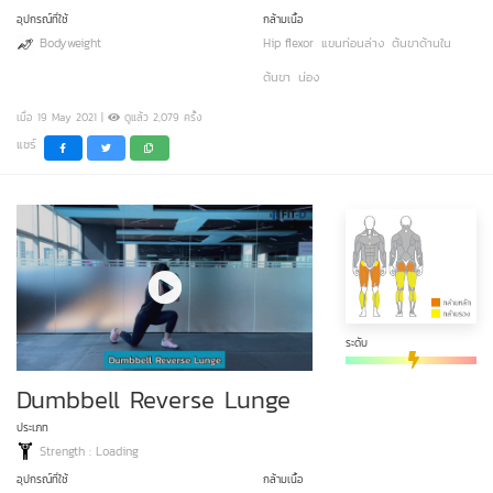
อุปกรณ์ที่ใช้
กล้ามเนื้อ
Bodyweight
Hip flexor
แขนท่อนล่าง
ต้นขาด้านใน
ต้นขา
น่อง
เมื่อ 19 May 2021 |
ดูแล้ว 2,079 ครั้ง
แชร์
ระดับ
Dumbbell Reverse Lunge
ประเภท
Strength : Loading
อุปกรณ์ที่ใช้
กล้ามเนื้อ