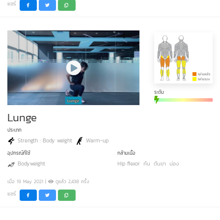
แชร์
ระดับ
Lunge
ประเภท
Strength : Body weight
Warm-up
อุปกรณ์ที่ใช้
กล้ามเนื้อ
Bodyweight
Hip flexor
ก้น
ต้นขา
น่อง
เมื่อ 19 May 2021 |
ดูแล้ว 2,438 ครั้ง
แชร์