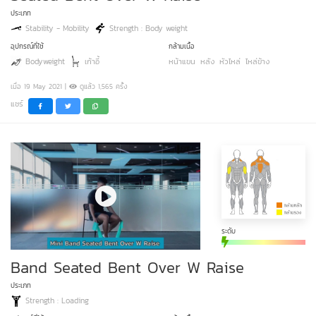
ประเภท
Stability - Mobility
Strength : Body weight
อุปกรณ์ที่ใช้
กล้ามเนื้อ
Bodyweight
เก้าอี้
หน้าแขน
หลัง
หัวไหล่
ไหล่ข้าง
เมื่อ 19 May 2021 |
ดูแล้ว 1,565 ครั้ง
แชร์
ระดับ
Band Seated Bent Over W Raise
ประเภท
Strength : Loading