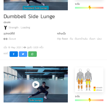
ระดับ
Dumbbell Side Lunge
ประเภท
Strength : Loading
อุปกรณ์ที่ใช้
กล้ามเนื้อ
ดัมเบล
Hip flexor
ก้น
ต้นขาด้านใน
ต้นขา
น่อง
เมื่อ 19 May 2021 |
ดูแล้ว 1,829 ครั้ง
แชร์
ระดับ