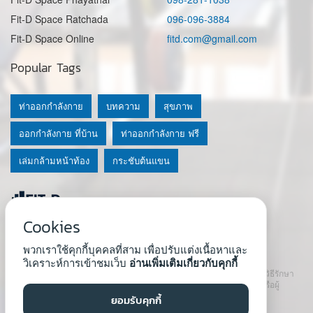
Fit-D Space Ratchada
096-096-3884
Fit-D Space Online
fitd.com@gmail.com
Popular Tags
ท่าออกกำลังกาย
บทความ
สุขภาพ
ออกกำลังกาย ที่บ้าน
ท่าออกกำลังกาย ฟรี
เล่มกล้ามหน้าท้อง
กระชับต้นแขน
Cookies
© 2020 Fit-D.com & Fit-D Finess
พวกเราใช้คุกกี้บุคคลที่สาม เพื่อปรับแต่งเนื้อหาและ
About Us
|
นโยบายความเป็นส่วนตัว
|
เงื่อนไขการใช้เว็บ
วิเคราะห์การเข้าชมเว็บ
อ่านเพิ่มเติมเกี่ยวกับคุกกี้
เนื้อหาที่ใช้ในเว็บนี้ ไม่สามารถใช้แทนคำปรึกษา คำแนะนำ วินิจฉัย หรือวิธีรักษา
โรคที่แนะนำจากผู้เชี่ยวชาญหรือแพทย์ได้ เราสนับสนุนให้ปรึกษาแพทย์หรือผู้
เชี่ยวชาญก่อนเริ่มโปรแกรมใหม่ทุกครั้ง
ยอมรับคุกกี้
Developed by :
Natthapong Tuscharoen