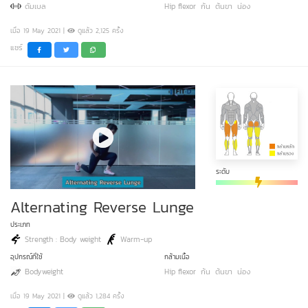
ดัมเบล
Hip flexor
ก้น
ต้นขา
น่อง
เมื่อ 19 May 2021 |
ดูแล้ว 2,125 ครั้ง
แชร์
ระดับ
Alternating Reverse Lunge
ประเภท
Strength : Body weight
Warm-up
อุปกรณ์ที่ใช้
กล้ามเนื้อ
Bodyweight
Hip flexor
ก้น
ต้นขา
น่อง
เมื่อ 19 May 2021 |
ดูแล้ว 1,284 ครั้ง