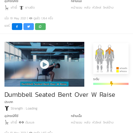
อุปกรณ์ที่ใช้
กล้ามเนื้อ
เก้าอี้
ยางยืด
หน้าแขน
หลัง
หัวไหล่
ไหล่ข้าง
เมื่อ 19 May 2021 |
ดูแล้ว 1,164 ครั้ง
แชร์
ระดับ
Dumbbell Seated Bent Over W Raise
ประเภท
Strength : Loading
อุปกรณ์ที่ใช้
กล้ามเนื้อ
เก้าอี้
ดัมเบล
หน้าแขน
หลัง
หัวไหล่
ไหล่ข้าง
เมื่อ 19 May 2021 |
ดูแล้ว 1,417 ครั้ง