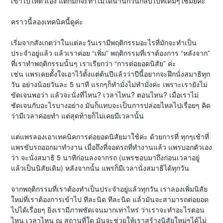
เข้าไปให้ตัวเอง แต่ก็มักจะทำไม่ได้นานก็วนกลับไปที่เดิมๆใช่มั้ยคะ
คราวนี้ลองเทคนิคนี้ดูค่ะ
เริ่มจากสังเกตว่าในแต่ละวันเรามีพฤติกรรมอะไรที่มักจะทำเป็น
ประจำอยู่แล้ว แล้วเราค่อย “เพิ่ม” พฤติกรรมที่เราต้องการ “หลังจาก”
ที่เราทำพฤติกรรมนั้นๆ เราเรียกว่า “การต่อยอดนิสัย” ค่ะ
เช่น แพรเคยตั้งใจเอาไว้ตั้งแต่ต้นปีแล้วว่าปีนี้อยากจะฝึกนั่งสมาธิทุก
วัน อย่างน้อยวันละ 5 นาที แรกๆก็ทำมั่งไม่ทำมั่งค่ะ เพราะเรายังไม่
ขัดเจนพอว่า แล้วจะนั่งที่ไหน? เวลาไหน? ตอนไหน? เมื่อเราไม่
ชัดเจนกับอะไรบางอย่าง มันก็แทบจะเป็นการปล่อยไหลไปเรื่อยๆ คิด
ว่ามีเวลาค่อยทำ แต่สุดท้ายก็ไม่เคยมีเวลานั้น
แต่แพรลองเอาเทคนิคการต่อยอดนิสัยมาใช้ค่ะ ด้วยการที่ ทุกๆเช้าที่
แพรขับรถออกมาทำงาน เมื่อถึงที่จอดรถที่ทำงานแล้ว แพรบอกตัวเอง
ว่า จะนั่งสมาธิ 5 นาทีก่อนลงจากรถ (แพรชอบมาถึงก่อนเวลาอยู่
แล้วเป็นนิสัยเดิม) หลังจากนั้น แพรก็มีเวลานั่งสมาธิได้ทุกวัน
จากพฤติกรรมที่เราต้องทำเป็นประจำอยู่แล้วทุกวัน เราลองเพิ่มนิสัย
ใหม่ที่เราต้องการเข้าไป ทีละนิด ทีละนิด แล้วมันจะสามารถต่อยอด
ไปได้เรื่อยๆ ยิ่งเรามีภาพชัดเจนมากเท่าไหร่ ว่าเราจะทำอะไรตอน
ไหน เวลาไหน ณ สถานที่ใด มันจะช่วยให้เราสร้างนิสัยใหม่ๆได้ไม่