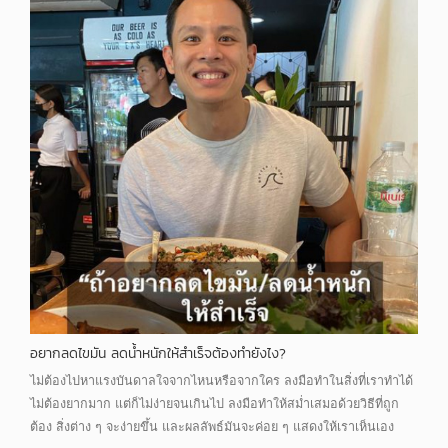
อยากลดไขมัน ลดน้ำหนักให้สำเร็จต้องทำยังไง?
ไม่ต้องไปหาแรงบันดาลใจจากไหนหรือจากใคร ลงมือทำในสิ่งที่เราทำได้
ไม่ต้องยากมาก แต่ก็ไม่ง่ายจนเกินไป ลงมือทำให้สม่ำเสมอด้วยวิธีที่ถูก
ต้อง สิ่งต่าง ๆ จะง่ายขึ้น และผลลัพธ์มันจะค่อย ๆ แสดงให้เราเห็นเอง