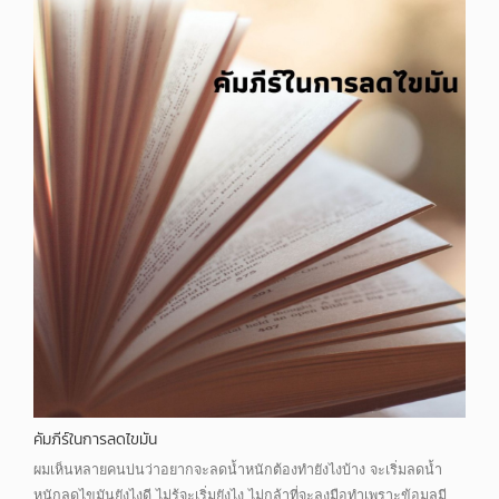
คัมภีร์ในการลดไขมัน
ผมเห็นหลายคนบ่นว่าอยากจะลดน้ำหนักต้องทำยังไงบ้าง จะเริ่มลดน้ำ
หนักลดไขมันยังไงดี ไม่รู้จะเริ่มยังไง ไม่กล้าที่จะลงมือทำเพราะข้อมูลมี