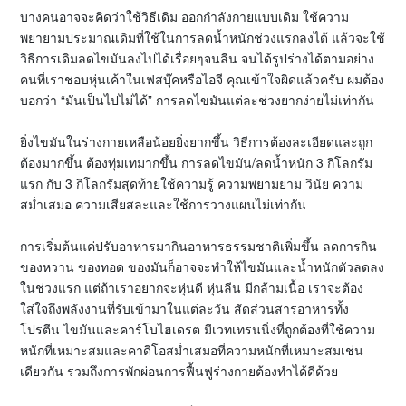
บางคนอาจจะคิดว่าใช้วิธีเดิม ออกกำลังกายแบบเดิม ใช้ความ
พยายามประมาณเดิมที่ใช้ในการลดน้ำหนักช่วงแรกลงได้ แล้วจะใช้
วิธีการเดิมลดไขมันลงไปได้เรื่อยๆจนลีน จนได้รูปร่างได้ตามอย่าง
คนที่เราชอบหุ่นเค้าในเฟสบุ๊คหรือไอจี คุณเข้าใจผิดแล้วครับ ผมต้อง
บอกว่า “มันเป็นไปไม่ได้” การลดไขมันแต่ละช่วงยากง่ายไม่เท่ากัน
ยิ่งไขมันในร่างกายเหลือน้อยยิ่งยากขึ้น วิธีการต้องละเอียดและถูก
ต้องมากขึ้น ต้องทุ่มเทมากขึ้น การลดไขมัน/ลดน้ำหนัก 3 กิโลกรัม
แรก กับ 3 กิโลกรัมสุดท้ายใช้ความรู้ ความพยามยาม วินัย ความ
สม่ำเสมอ ความเสียสละและใช้การวางแผนไม่เท่ากัน
การเริ่มต้นแค่ปรับอาหารมากินอาหารธรรมชาติเพิ่มขึ้น ลดการกิน
ของหวาน ของทอด ของมันก็อาจจะทำให้ไขมันและน้ำหนักตัวลดลง
ในช่วงแรก แต่ถ้าเราอยากจะหุ่นดี หุ่นลีน มีกล้ามเนื้อ เราจะต้อง
ใส่ใจถึงพลังงานที่รับเข้ามาในแต่ละวัน สัดส่วนสารอาหารทั้ง
โปรตีน ไขมันและคาร์โบไฮเดรต มีเวทเทรนนิ่งที่ถูกต้องที่ใช้ความ
หนักที่เหมาะสมและคาดิโอสม่ำเสมอที่ความหนักที่เหมาะสมเช่น
เดียวกัน รวมถึงการพักผ่อนการฟื้นฟูร่างกายต้องทำได้ดีด้วย