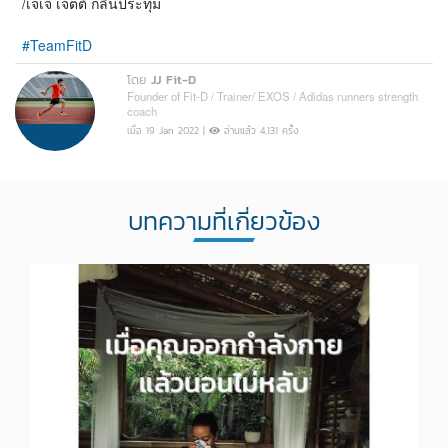
/เจเจ เจตต์ กลิ่นประทุม
#TeamFitD
โดย
JJ Fit-D
Founder of Fit-D / Trainer/ EXOS / Adidas runners strength
coach
เมื่อ 19 Jan 2022 |
อ่านแล้ว 4,131 ครั้ง
บทความที่เกี่ยวข้อง