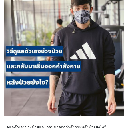
ดูแลตัวเองช่วงป่วยและกลับมาออกกำลังกายหลังป่วยยังไง?