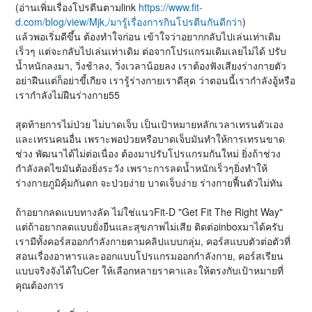
(อ่านเพิ่มเรื่องโปรตีนตามlink
https://www.fit-
d.com/blog/view/Mjk,/มารู้เรื่องการกินโปรตีนกันดีกว่า
)
แล้วพอเริ่มดีขึ้น ต้องทำใจก่อน เข้าใจว่าอยากกลับไปเล่นเท่าเดิม
เร็วๆ แต่จะกลับไปเล่นเท่าเดิม ต่อจากโปรแกรมเดิมเลยไม่ได้ ปรับ
น้ำหนักลงมา, วิ่งช้าลง, วิ่งเวลาน้อยลง เราต้องฟังเสียงร่างกายตัว
อย่าฝืนแต่ก็อย่าขี้เกียจ เรารู้ร่างกายเราดีสุด ว่าตอนนี้เรากำลังอู้หรือ
เรากำลังไม่ฝืนร่างกาย55
สุดท้ายการไม่ป่วย ไม่บาดเจ็บ เป็นเป้าหมายหลักเวลาเทรนตัวเอง
และเทรนคนอื่น เพราะพอป่วยหรือบาดเจ็บมันทำให้การเทรนขาด
ช่วง พัฒนาได้ไม่ต่อเนื่อง ต้องมาปรับโปรแกรมกันใหม่ ยิ่งถ้าช่วง
กำลังลดไขมันต้องยิ่งระวัง เพราะการลดน้ำหนักเร็วๆยิ่งทำให้
ร่างกายภูมิคุ้มกันตก จะป่วยง่าย บาดเจ็บง่าย ร่างกายฟื้นตัวไม่ทัน
ถ้าอยากลดแบบทางลัด ไม่ใช่แนวFit-D "Get Fit The Right Way"
แต่ถ้าอยากลดแบบยั่งยืนและสุขภาพไม่เสีย ติดต่อinboxมาได้ครับ
เรามีทั้งคอร์สออกกำลังกายตามคลิปแบบกลุ่ม, คอร์สแบบตัวต่อตัวที่
สอนเรื่องอาหารและออกแบบโปรแกรมออกกำลังกาย, คอร์สเรียน
แบบจริงจังได้ใบCer ให้เลือกหลายราคาและให้ตรงกับเป้าหมายที่
คุณต้องการ