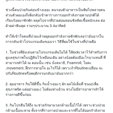
ช่วงนี้คนป่วยกันค่อนข้างเยอะ คนรอบตัวอาหารเป็นพิษไปหลายคน
ส่วนตัวผมเองก็เพิ่งกลับเข้าตารางการออกกำลังกายตามปกติได้
เรียบร้อยมาซักพัก หลุดไปจากที่ป่วยต่อมทอนซิลติดเชื้อหนักเลย ต่อ
ด้วยผ่าฟันคุด รวมๆประมาณ 3-4อาทิตย์
ทำให้เข้าใจคนที่ป่วยแล้วหยุดออกกำลังกายซักพักเลยว่ามันยากใน
การกลับเข้าโปรแกรมเดิมของเรา วิธีที่ผมใช้ในช่วงที่ป่วยคือ
1. ในช่วงที่ยังเล่นตามโปรแกรมเดิมไม่ได้ ให้lockเวลาไว้สำหรับการ
ดูแลสุขภาพในปฏิทินไว้เหมือนเดิม อย่างน้อยต้องมีอะไรมาแทนที่ ที่
สามารถทำได้ ณ ตอนนั้น เช่น นั่งสมาธิ, Foamroll, โยคะ
,movement, ฝึกการหายใจ อะไรก็ได้ เพราะถ้าRoutineเปลี่ยน จะ
ปรับRoutineหรือพฤติกรรมกลับมามันยากกว่า
2. คุมอาหาร กินให้ดีขึ้น กินน้ำเยอะๆ ผัก ผลไม้เต็มที่ ขนม(เพื่อ
สุขภาพจิต แต่อย่าเยอะ) ไม่ต้องห่วงอ้วน ห่วงไม่มีสารอาหารทำให้
ร่างกายดีขึ้นก่อน
3. กินโปรตีนให้ถึง จะช่วยรักษามวลกล้ามเนื้อไว้ได้ เพราะช่วงป่วย
กล้ามเนื้อจะหาย ทั้งจากที่ร่างกายป่วยและจากที่ไม่ได้ออกกำลังกาย